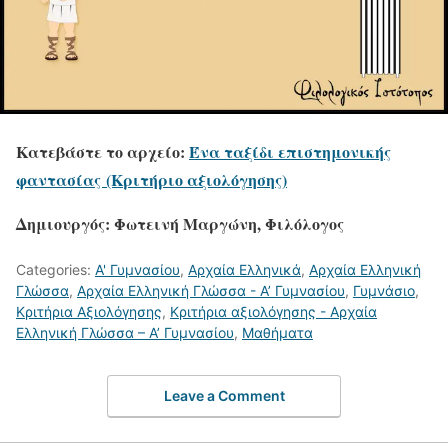
Κατεβάστε το αρχείο:
Ένα ταξίδι επιστημονικής
φαντασίας (Κριτήριο αξιολόγησης)
Δημιουργός: Φωτεινή Μαργώνη, Φιλόλογος
Categories:
Α' Γυμνασίου
,
Αρχαία Ελληνικά
,
Αρχαία Ελληνική
Γλώσσα
,
Αρχαία Ελληνική Γλώσσα - Α’ Γυμνασίου
,
Γυμνάσιο
,
Κριτήρια Αξιολόγησης
,
Κριτήρια αξιολόγησης - Αρχαία
Ελληνική Γλώσσα – Α’ Γυμνασίου
,
Μαθήματα
Leave a Comment