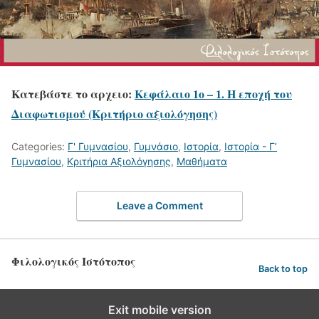
Κατεβάστε το αρχειο:
Κεφάλαιο 1ο – 1. Η εποχή του
Διαφωτισμού (Κριτήριο αξιολόγησης)
Categories:
Γ' Γυμνασίου
,
Γυμνάσιο
,
Ιστορία
,
Ιστορία - Γ’
Γυμνασίου
,
Κριτήρια Αξιολόγησης
,
Μαθήματα
Leave a Comment
Φιλολογικός Ιστότοπος
Back to top
Exit mobile version