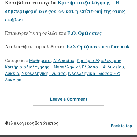
Κατεβάστε το αρχείο:
Κριτήριο αξιολόγησης – Η
συμπεριφορά των γονιών και η επίπτωσή της στους
εφήβους
Ε.Ο. Ορίζοντες
Επισκεφτείτε τη σελίδα του
Ε.Ο. Ορίζοντες στο facebook
Ακολουθήστε τη σελίδα του
Categories:
Μαθήματα
,
Α' Λυκείου
,
Κριτήρια Αξιολόγησης
,
Κριτήρια αξιολόγησης - Νεοελληνική Γλώσσα – Α’ Λυκείου
,
Λύκειο
,
Νεοελληνική Γλώσσα
,
Νεοελληνική Γλώσσα - Α’
Λυκείου
Leave a Comment
Φιλολογικός Ιστότοπος
Back to top