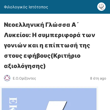
Φιλολογικός Ιστότοπος
Νεοελληνική Γλώσσα Α´
Λυκείου: Η συμπεριφορά των
γονιών και η επίπτωσή της
στους εφήβους(Κριτήριο
αξιολόγησης)
Ε.Ο.Ορίζοντες
8 έτη ago