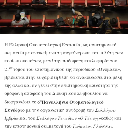
Η Ελληνική Ονοματολογική Εταιρεία, ως επιστημονικό
σωματείο με αντικείμενο τη συγκέντρωση και μελέτη των
κυρίων ονομάτων, μετά την πρόσφατη κυκλοφορία του
ου
21
τόμου του επιστημονικού της περιοδικού «Ονόματα»,
βρίσκεται στην ευχάριστη θέση να ανακοινώσει στα μέλη
της αλλά και εν γένει στην επιστημονική κοινότητα την
ομόφωνη απόφαση του Διοικητικού Συμβουλίου να
ο
6
Πανελλήνιο Ονοματολογικό
διοργανώσει το
Συνέδριο
με την οργανωτική συνδρομή του
Συλλόγου
Ιμβρίων
και του
Συλλόγου Τενεδίων «Ο Τέννης»
καθώς και
την επιστημονική συμμετοχή του
Τμήματος Γλώσσας,