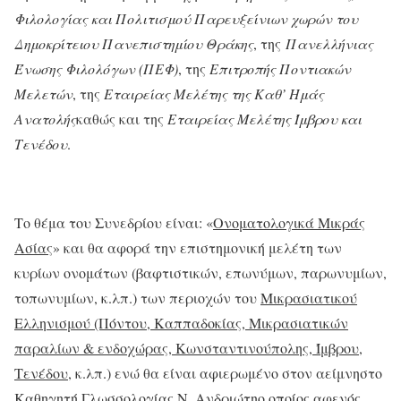
Φιλολογίας και Πολιτισμού Παρευξείνιων χωρών του
Δημοκρίτειου Πανεπιστημίου Θράκης
, της
Πανελλήνιας
Ένωσης Φιλολόγων (ΠΕΦ)
, της
Επιτροπής Ποντιακών
Μελετών
, της
Εταιρείας Μελέτης της Καθ’ Ημάς
Ανατολής
καθώς και της
Εταιρείας Μελέτης Ίμβρου και
Τενέδου
.
Το θέμα του Συνεδρίου είναι: «
Ονοματολογικά Μικράς
Ασίας
» και θα αφορά την επιστημονική μελέτη των
κυρίων ονομάτων (βαφτιστικών, επωνύμων, παρωνυμίων,
τοπωνυμίων, κ.λπ.) των περιοχών του
Μικρασιατικού
Ελληνισμού (Πόντου, Καππαδοκίας, Μικρασιατικών
παραλίων & ενδοχώρας, Κωνσταντινούπολης, Ίμβρου,
Τενέδου
, κ.λπ.) ενώ θα είναι αφιερωμένο στον αείμνηστο
Καθηγητή Γλωσσολογίας
Ν. Ανδριώτη
ο οποίος αφενός