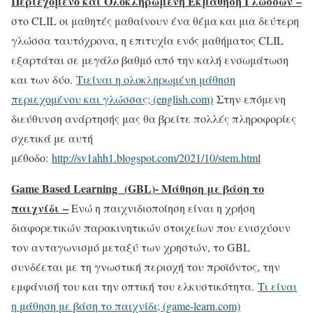
Περιεχόμενο και Ολοκληρωμένη Εκμάθηση Γλωσσών –
στο CLIL οι μαθητές μαθαίνουν ένα θέμα και μια δεύτερη
γλώσσα ταυτόχρονα, η επιτυχία ενός μαθήματος CLIL
εξαρτάται σε μεγάλο βαθμό από την καλή ενσωμάτωση
και των δύο.
Τιείναι η ολοκληρωμένη μάθηση
περιεχομένου και γλώσσας; (english.com)
Στην επόμενη
διεύθυνση ανάρτησής μας θα βρείτε πολλές πληροφορίες
σχετικά με αυτή
μέθοδο:
http://sv1ahh1.blogspot.com/2021/10/stem.html
Game Based Learning (
GBL
)- Μάθηση με βάση το
παιχνίδι –
Ενώ η παιχνιδιοποίηση είναι η χρήση
διαφορετικών παρακινητικών στοιχείων που ενισχύουν
τον ανταγωνισμό μεταξύ των χρηστών, το GBL
συνδέεται με τη γνωστική περιοχή του προϊόντος, την
εμφάνισή του και την οπτική του ελκυστικότητα.
Τι είναι
η μάθηση με βάση το παιχνίδι; (game-learn.com)