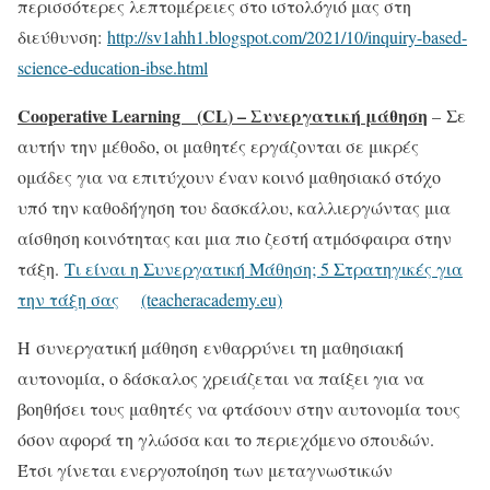
περισσότερες λεπτομέρειες στο ιστολόγιό μας στη
διεύθυνση:
http://sv1ahh1.blogspot.com/2021/10/inquiry-based-
science-education-ibse.html
Cooperative Learning (
CL
) – Συνεργατική μάθηση
– Σε
αυτήν την μέθοδο, οι μαθητές εργάζονται σε μικρές
ομάδες για να επιτύχουν έναν κοινό μαθησιακό στόχο
υπό την καθοδήγηση του δασκάλου, καλλιεργώντας μια
αίσθηση κοινότητας και μια πιο ζεστή ατμόσφαιρα στην
τάξη.
Τι είναι η Συνεργατική Μάθηση; 5 Στρατηγικές για
την τάξη σας
(teacheracademy.eu)
Η συνεργατική μάθηση ενθαρρύνει τη μαθησιακή
αυτονομία, ο δάσκαλος χρειάζεται να παίξει για να
βοηθήσει τους μαθητές να φτάσουν στην αυτονομία τους
όσον αφορά τη γλώσσα και το περιεχόμενο σπουδών.
Έτσι γίνεται ενεργοποίηση των μεταγνωστικών