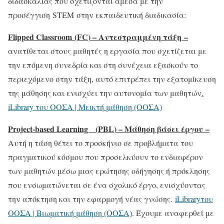
διδασκαλίας που σχετίζονται άμεσα με την
προσέγγιση STEM στην εκπαιδευτική διαδικασία:
Flipped Classroom (
FC
) – Αντεστραμμένη τάξη –
ανατίθεται στους μαθητές η εργασία που σχετίζεται με
την επόμενη συνεδρία και στη συνέχεια εξασκούν το
περιεχόμενο στην τάξη, αυτό επιτρέπει την εξατομίκευση
της μάθησης και ενισχύει την αυτονομία των μαθητών
.
iLibrary του ΟΟΣΑ | Μεικτή μάθηση (ΟΟΣΑ)
Project-based Learning (
PBL
) – Μάθηση βάσει έργου –
Αυτή η τάση θέτει το προσκήνιο σε προβλήματα του
πραγματικού κόσμου που προσελκύουν το ενδιαφέρον
των μαθητών μέσω μιας ερώτησης οδήγησης ή πρόκλησης
που ενσωματώνεται σε ένα σχολικό έργο, ενισχύοντας
την απόκτηση και την εφαρμογή νέας γνώσης.
iLibraryτου
ΟΟΣΑ | Βιωματική μάθηση (ΟΟΣΑ)
. Έχουμε αναφερθεί με