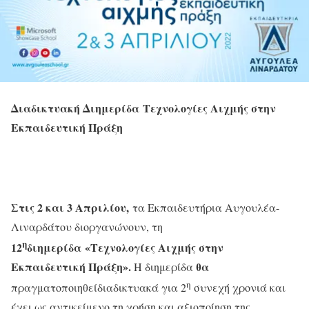
Διαδικτυακή Διημερίδα
Τεχνολογίες Αιχμής στην
Εκπαιδευτική Πράξη
Στις 2 και 3 Απριλίου,
τα Εκπαιδευτήρια Αυγουλέα-
Λιναρδάτου διοργανώνουν, τη
η
12
διημερίδα
«Τεχνολογίες Αιχμής στην
Εκπαιδευτική Πράξη».
θα
Η διημερίδα
η
πραγματοποιηθείδιαδικτυακά για 2
συνεχή χρονιά και
έχει ως αντικείμενο τη χρήση και αξιοποίηση της