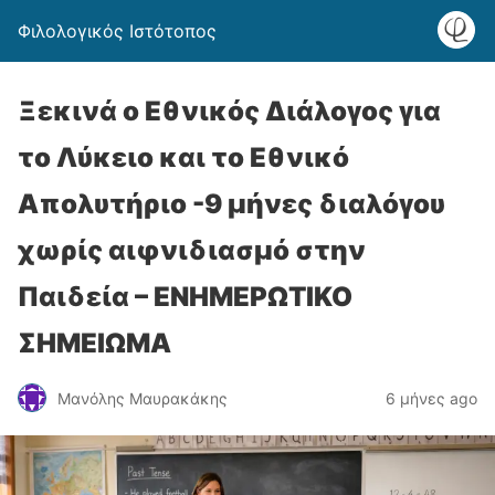
Φιλολογικός Ιστότοπος
Ξεκινά ο Εθνικός Διάλογος για
το Λύκειο και το Εθνικό
Απολυτήριο -9 μήνες διαλόγου
χωρίς αιφνιδιασμό στην
Παιδεία – ΕΝΗΜΕΡΩΤΙΚΟ
ΣΗΜΕΙΩΜΑ
Μανόλης Μαυρακάκης
6 μήνες ago