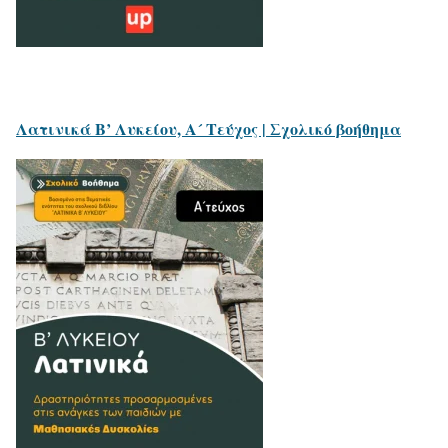
Λατινικά Β’ Λυκείου, Α´ Τεύχος | Σχολικό βοήθημα