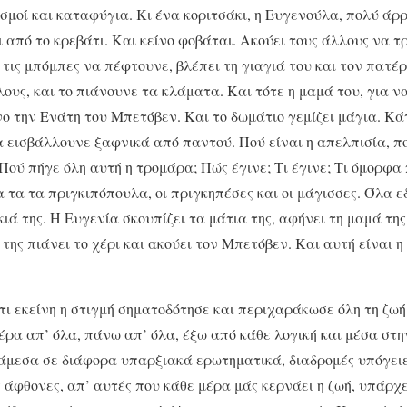
σμοί και καταφύγια. Κι ένα κοριτσάκι, η Ευγενούλα, πολύ άρ
ι από το κρεβάτι. Και κείνο φοβάται. Ακούει τους άλλους να τ
τις μπόμπες να πέφτουνε, βλέπει τη γιαγιά του και τον πατέ
λους, και το πιάνουνε τα κλάματα. Και τότε η μαμά του, για ν
ο την Ενάτη του Μπετόβεν. Και το δωμάτιο γεμίζει μάγια. Κάτ
α εισβάλλουνε ξαφνικά από παντού. Πού είναι η απελπισία, πο
Πού πήγε όλη αυτή η τρομάρα; Πώς έγινε; Τι έγινε; Τι όμορφα 
 τα τα πριγκιπόπουλα, οι πριγκηπέσες και οι μάγισσες. Όλα εδ
κιά της. Η Ευγενία σκουπίζει τα μάτια της, αφήνει τη μαμά τη
της πιάνει το χέρι και ακούει τον Μπετόβεν. Και αυτή είναι 
τι εκείνη η στιγμή σηματοδότησε και περιχαράκωσε όλη τη ζω
πέρα απ’ όλα, πάνω απ’ όλα, έξω από κάθε λογική και μέσα στη
άμεσα σε διάφορα υπαρξιακά ερωτηματικά, διαδρομές υπόγειε
άφθονες, απ’ αυτές που κάθε μέρα μάς κερνάει η ζωή, υπάρχε