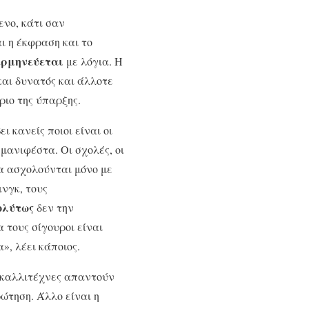
ενο, κάτι σαν
ι η έκφραση και το
ερμηνεύεται
με λόγια. Η
και δυνατός και άλλοτε
ριο της ύπαρξης.
 κανείς ποιοι είναι οι
μανιφέστα. Οι σχολές, οι
να ασχολούνται μόνο με
ινγκ, τους
ολύτως
δεν την
 τους σίγουροι είναι
», λέει κάποιος.
ί καλλιτέχνες απαντούν
ώτηση. Άλλο είναι η