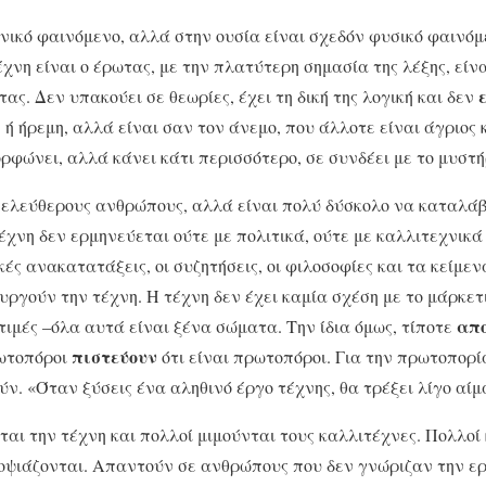
ωνικό φαινόμενο, αλλά στην ουσία είναι σχεδόν φυσικό φαινόμ
χνη είναι ο έρωτας, με την πλατύτερη σημασία της λέξης, είνα
ας. Δεν υπακούει σε θεωρίες, έχει τη δική της λογική και δεν
 ή ήρεμη, αλλά είναι σαν τον άνεμο, που άλλοτε είναι άγριος 
ορφώνει, αλλά κάνει κάτι περισσότερο, σε συνδέει με το μυστή
ελεύθερους ανθρώπους, αλλά είναι πολύ δύσκολο να καταλάβει
έχνη δεν ερμηνεύεται ούτε με πολιτικά, ούτε με καλλιτεχνικά 
κές ανακατατάξεις, οι συζητήσεις, οι φιλοσοφίες και τα κείμε
υργούν την τέχνη. Η τέχνη δεν έχει καμία σχέση με το μάρκετ
απ
 τιμές –όλα αυτά είναι ξένα σώματα. Την ίδια όμως, τίποτε
πιστεύουν
ρωτοπόροι
ότι είναι πρωτοπόροι. Για την πρωτοπορία
ν. «Όταν ξύσεις ένα αληθινό έργο τέχνης, θα τρέξει λίγο αίμα
αι την τέχνη και πολλοί μιμούνται τους καλλιτέχνες. Πολλο
οψιάζονται. Απαντούν σε ανθρώπους που δεν γνώριζαν την ερ