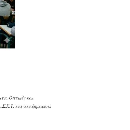
τα. Οπτικές και
.Σ.Κ.Τ. και ακαδημαϊκού,