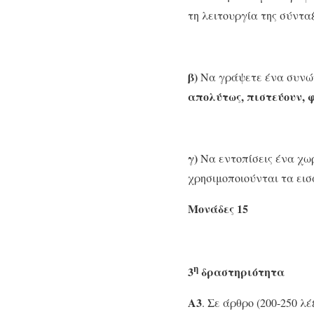
τη λειτουργία της σύντα
β)
Να γράψετε ένα συνών
απολύτως, πιστεύουν, 
γ)
Να εντοπίσεις ένα χωρ
χρησιμοποιούνται τα εισα
Μονάδες 15
η
3
δραστηριότητα
Α3
. Σε άρθρο (200-250 λ