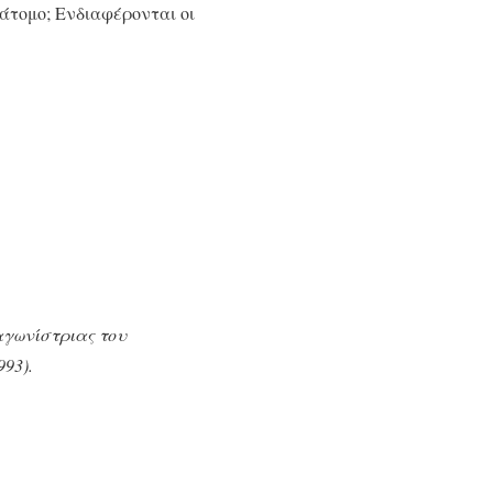
 άτομο; Ενδιαφέρονται οι
αγωνίστριας του
93).