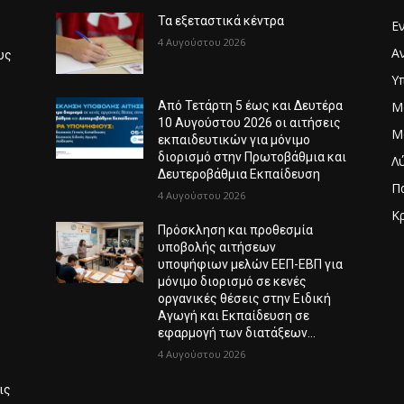
Τα εξεταστικά κέντρα
Ε
4 Αυγούστου 2026
Α
υς
Υ
Μ
Από Τετάρτη 5 έως και Δευτέρα
6
10 Αυγούστου 2026 οι αιτήσεις
Μ
εκπαιδευτικών για μόνιμο
διορισμό στην Πρωτοβάθμια και
Λ
Δευτεροβάθμια Εκπαίδευση
Π
4 Αυγούστου 2026
Κ
Πρόσκληση και προθεσμία
Λ
υποβολής αιτήσεων
υποψήφιων μελών ΕΕΠ-ΕΒΠ για
μόνιμο διορισμό σε κενές
οργανικές θέσεις στην Ειδική
Αγωγή και Εκπαίδευση σε
εφαρμογή των διατάξεων...
4 Αυγούστου 2026
ις