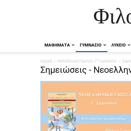
Φιλ
ΜΑΘΗΜΑΤΑ
ΓΥΜΝΑΣΙΟ
ΛΥΚΕΙΟ
Αρχική
Νεοελληνική Γλώσσα - Γ’ Γυμνασίου
Σημε
Σημειώσεις - Νεοελλην