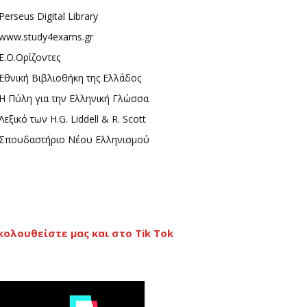
Perseus Digital Library
www.study4exams.gr
Ε.Ο.Ορίζοντες
Εθνική Βιβλιοθήκη της Ελλάδος
Η Πύλη για την Ελληνική Γλώσσα
Λεξικό των H.G. Liddell & R. Scott
Σπουδαστήριο Νέου Ελληνισμού
κολουθείστε μας και στο Tik Tok