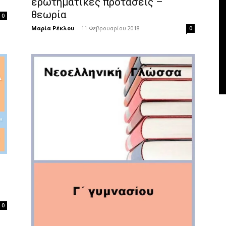
ερωτηματικές προτάσεις –
θεωρία
0
Μαρία Ρέκλου
-
11 Φεβρουαρίου 2018
0
0