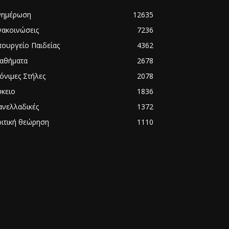
νημέρωση
12635
νακοινώσεις
7236
πουργείο Παιδείας
4362
αθήματα
2678
όνιμες Στήλες
2078
ύκειο
1836
ανελλαδικές
1372
ριτική θεώρηση
1110