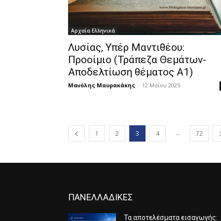
Αρχαία Ελληνικά
Λυσίας, Υπέρ Μαντιθέου:
Προοίμιο (Τράπεζα Θεμάτων-
Αποδελτίωση θέματος Α1)
Μανόλης Μαυρακάκης
-
12 Μαΐου 2025
...
1
2
3
4
72
ΠΑΝΕΛΛΑΔΙΚΕΣ
Τα αποτελέσματα εισαγωγής: