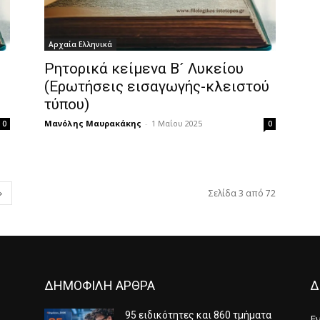
Αρχαία Ελληνικά
Ρητορικά κείμενα Β´ Λυκείου
(Ερωτήσεις εισαγωγής-κλειστού
τύπου)
Μανόλης Μαυρακάκης
-
1 Μαΐου 2025
0
0
Σελίδα 3 από 72
ΔΗΜΟΦΙΛΗ ΑΡΘΡΑ
Δ
95 ειδικότητες και 860 τμήματα
Ε