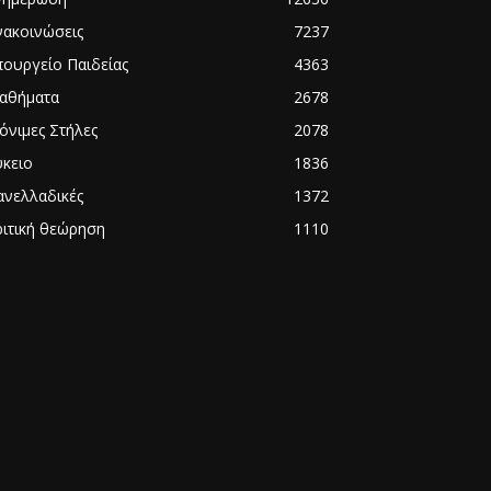
νακοινώσεις
7237
πουργείο Παιδείας
4363
αθήματα
2678
όνιμες Στήλες
2078
ύκειο
1836
ανελλαδικές
1372
ριτική θεώρηση
1110