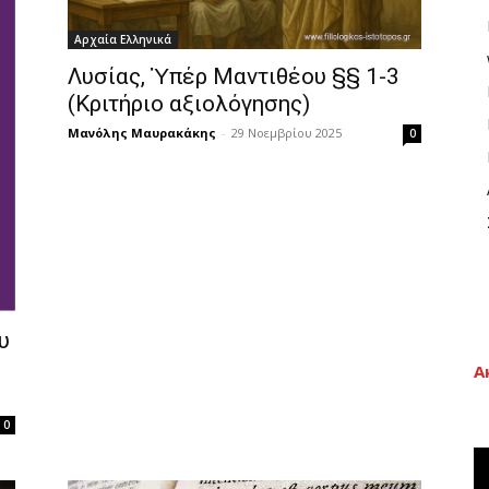
Αρχαία Ελληνικά
Λυσίας, Ὑπέρ Μαντιθέου §§ 1-3
(Κριτήριο αξιολόγησης)
Μανόλης Μαυρακάκης
-
29 Νοεμβρίου 2025
0
υ
Α
0