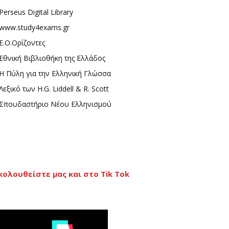
Perseus Digital Library
www.study4exams.gr
Ε.Ο.Ορίζοντες
Εθνική Βιβλιοθήκη της Ελλάδος
Η Πύλη για την Ελληνική Γλώσσα
Λεξικό των H.G. Liddell & R. Scott
Σπουδαστήριο Νέου Ελληνισμού
κολουθείστε μας και στο Tik Tok