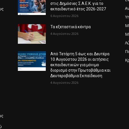
στις Δημόσιες Σ.Α.Ε.Κ. για το
Α
υς
εκπαιδευτικό έτος 2026-2027
6 Αυγούστου 2026
Υ
Μ
6
Τα εξεταστικά κέντρα
4 Αυγούστου 2026
Μ
Λ
Π
Από Τετάρτη 5 έως και Δευτέρα
10 Αυγούστου 2026 οι αιτήσεις
Κ
εκπαιδευτικών για μόνιμο
Λ
διορισμό στην Πρωτοβάθμια και
Δευτεροβάθμια Εκπαίδευση
4 Αυγούστου 2026
ις
ύ