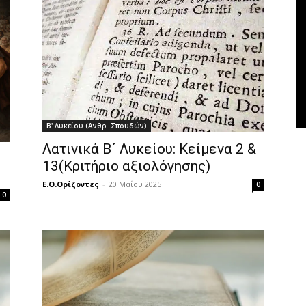
Β' Λυκείου (Ανθρ. Σπουδών)
Λατινικά Β´ Λυκείου: Κείμενα 2 &
13(Κριτήριο αξιολόγησης)
Ε.Ο.Ορίζοντες
-
20 Μαΐου 2025
0
0