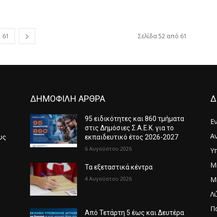
61
Σελίδα 52 από 61
ΔΗΜΟΦΙΛΗ ΑΡΘΡΑ
Δ
95 ειδικότητες και 860 τμήματα
Ε
στις Δημόσιες Σ.Α.Ε.Κ. για το
Α
υς
εκπαιδευτικό έτος 2026-2027
6 Αυγούστου 2026
Υ
Μ
6
Τα εξεταστικά κέντρα
4 Αυγούστου 2026
Μ
Λ
Π
Από Τετάρτη 5 έως και Δευτέρα