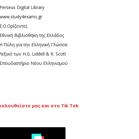
Perseus Digital Library
www.study4exams.gr
Ε.Ο.Ορίζοντες
Εθνική Βιβλιοθήκη της Ελλάδος
Η Πύλη για την Ελληνική Γλώσσα
Λεξικό των H.G. Liddell & R. Scott
Σπουδαστήριο Νέου Ελληνισμού
κολουθείστε μας και στο Tik Tok