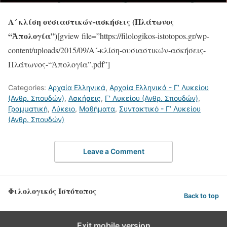
Α´ κλίση ουσιαστικών-ασκήσεις (Πλάτωνος
“Ἀπολογία”)
[gview file=”https://filologikos-istotopos.gr/wp-
content/uploads/2015/09/Α´-κλίση-ουσιαστικών-ασκήσεις-
Πλάτωνος-“Ἀπολογία”.pdf”]
Categories:
Αρχαία Ελληνικά
,
Αρχαία Ελληνικά - Γ’ Λυκείου
(Ανθρ. Σπουδών)
,
Ασκήσεις
,
Γ' Λυκείου (Ανθρ. Σπουδών)
,
Γραμματική
,
Λύκειο
,
Μαθήματα
,
Συντακτικό - Γ’ Λυκείου
(Ανθρ. Σπουδών)
Leave a Comment
Φιλολογικός Ιστότοπος
Back to top
Exit mobile version