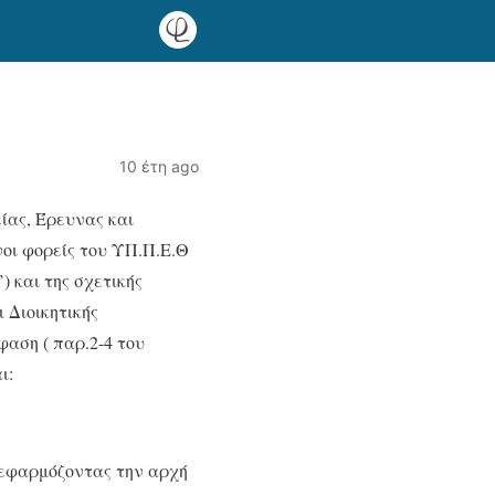
10 έτη ago
ας, Έρευνας και
οι φορείς του ΥΠ.Π.Ε.Θ
) και της σχετικής
 Διοικητικής
αση ( παρ.2-4 του
ι:
 εφαρμόζοντας την αρχή