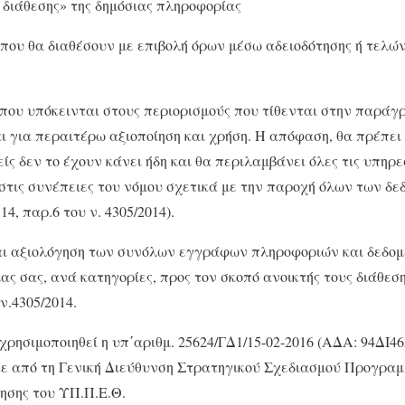
ς διάθεσης» της δημόσιας πληροφορίας
 που θα διαθέσουν με επιβολή όρων μέσω αδειοδότησης ή τελώ
που υπόκεινται στους περιορισμούς που τίθενται στην παράγρ
αι για περαιτέρω αξιοποίηση και χρήση. Η απόφαση, θα πρέπει 
είς δεν το έχουν κάνει ήδη και θα περιλαμβάνει όλες τις υπηρ
 στις συνέπειες του νόμου σχετικά με την παροχή όλων των δε
4, παρ.6 του ν. 4305/2014).
αι αξιολόγηση των συνόλων εγγράφων πληροφοριών και δεδομ
ς σας, ανά κατηγορίες, προς τον σκοπό ανοικτής τους διάθεσης 
ν.4305/2014.
χρησιμοποιηθεί η υπ΄αριθμ. 25624/ΓΔ1/15-02-2016 (ΑΔΑ: 94ΔΙ4
 από τη Γενική Διεύθυνση Στρατηγικού Σχεδιασμού Προγραμ
ησης του ΥΠ.Π.Ε.Θ.