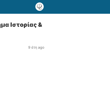
μα Ιστορίας &
9 έτη ago