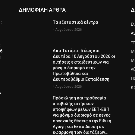
ΔΗΜΟΦΙΛΗ ΑΡΘΡΑ
Δ
ς:
Τα εξεταστικά κέντρα
Ε
4 Αυγούστου 2026
Α
α
Υ
ε
Μ
Από Τετάρτη 5 έως και
26
Δευτέρα 10 Αυγούστου 2026 οι
η
Μ
αιτήσεις εκπαιδευτικών για
μόνιμο διορισμό στην
Λ
Πρωτοβάθμια και
Π
Δευτεροβάθμια Εκπαίδευση
4 Αυγούστου 2026
Κ
Λ
Πρόσκληση και προθεσμία
υποβολής αιτήσεων
υποψήφιων μελών ΕΕΠ-ΕΒΠ
για μόνιμο διορισμό σε κενές
οργανικές θέσεις στην Ειδική
Αγωγή και Εκπαίδευση σε
εφαρμογή των διατάξεων...