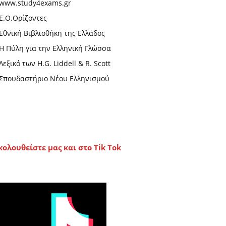
www.study4exams.gr
Ε.Ο.Ορίζοντες
Εθνική Βιβλιοθήκη της Ελλάδος
Η Πύλη για την Ελληνική Γλώσσα
Λεξικό των H.G. Liddell & R. Scott
Σπουδαστήριο Νέου Ελληνισμού
κολουθείστε μας και στο Tik Tok