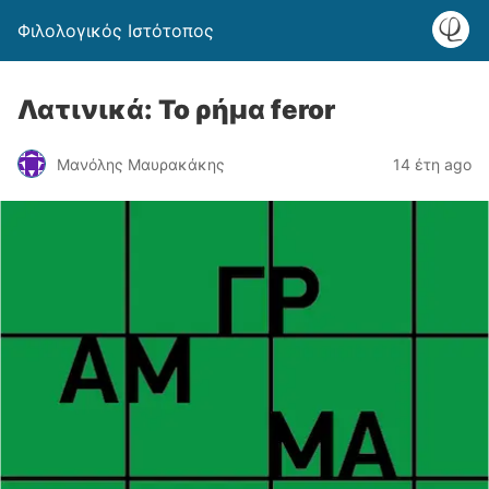
Φιλολογικός Ιστότοπος
Λατινικά: Το ρήμα feror
Μανόλης Μαυρακάκης
14 έτη ago