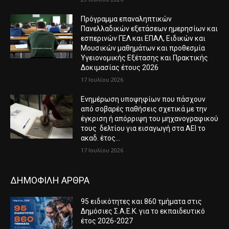
Πρόγραμμα επαναληπτικών
Πανελλαδικών εξετάσεων ημερησίων και
εσπερινών ΓΕΛ και ΕΠΑΛ, Ειδικών και
Μουσικών μαθημάτων και προθεσμία
Υγειονομικής Εξέτασης και Πρακτικής
Δοκιμασίας έτους 2026
17 Ιουλίου 2026
Ενημέρωση υποψηφίων που πάσχουν
από σοβαρές παθήσεις σχετικά με την
έγκριση ή απόρριψη του μηχανογραφικού
τους δελτίου για εισαγωγή στα ΑΕΙ το
ακαδ. έτος...
17 Ιουλίου 2026
ΔΗΜΟΦΙΛΗ ΑΡΘΡΑ
95 ειδικότητες και 860 τμήματα στις
Δημόσιες Σ.Α.Ε.Κ. για το εκπαιδευτικό
έτος 2026-2027