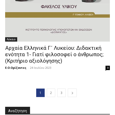
Λύκειο
Αρχαία Ελληνικά Γ´ Λυκείου: Διδακτική
ενότητα 1- Γιατί φιλοσοφεί ο άνθρωπος;
(Κριτήριο αξιολόγησης)
Ε.Ο.Ορίζοντες
-
24 Ιουλίου 2023
0
1
2
3
Αναζήτηση