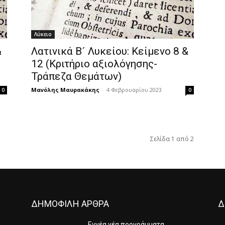
Λύκειο
&
Λατινικά Β´ Λυκείου: Κείμενο 8 &
12 (Κριτήριο αξιολόγησης-
Τράπεζα Θεμάτων)
Μανόλης Μαυρακάκης
-
4 Φεβρουαρίου 2023
0
0
Σελίδα 1 από 2
ΔΗΜΟΦΙΛΗ ΑΡΘΡΑ
Δ
Εννέα νέα προγράμματα