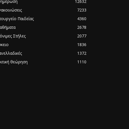
νημέρωση
12632
νακοινώσεις
7233
πουργείο Παιδείας
4360
αθήματα
2678
όνιμες Στήλες
2077
ύκειο
1836
ανελλαδικές
1372
ριτική θεώρηση
1110