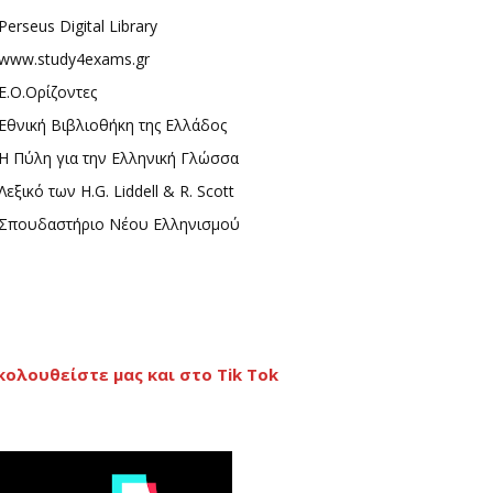
Perseus Digital Library
www.study4exams.gr
Ε.Ο.Ορίζοντες
Εθνική Βιβλιοθήκη της Ελλάδος
Η Πύλη για την Ελληνική Γλώσσα
Λεξικό των H.G. Liddell & R. Scott
Σπουδαστήριο Νέου Ελληνισμού
κολουθείστε μας και στο Tik Tok