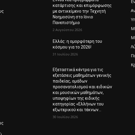
Ε
κατάρτισης και επιμόρφωσης
Α
υς
με αντικείμενο την Τεχνητή
Νοημοσύνη στο Ιόνιο
Υ
Πανεπιστήμιο
Μ
6
2 Αυγούστου 2026
Μ
Ελλάς: η ομορφότερη του
Λ
κόσμου για το 2026!
31 Ιουλίου 2026
Π
Κ
Εξεταστικά κέντρα για τις
Λ
εξετάσεις μαθημάτων γενικής
παιδείας, ομάδων
προσανατολισμού και ειδικών
και μουσικών μαθημάτων,
υποψηφίων της ειδικής
κατηγορίας «Ελλήνων του
εξωτερικού και τέκνων...
30 Ιουλίου 2026
ις
ύ