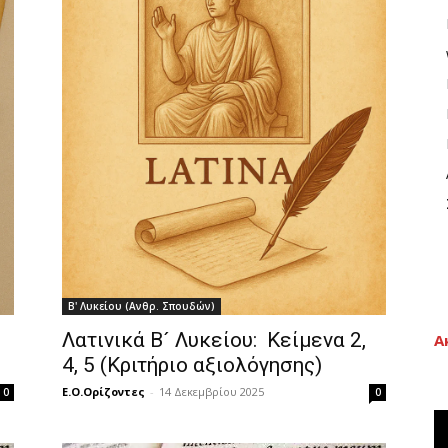
Β' Λυκείου (Ανθρ. Σπουδών)
Λατινικά Β´ Λυκείου: Κείμενα 2,
Α
4, 5 (Κριτήριο αξιολόγησης)
Ε.Ο.Ορίζοντες
-
14 Δεκεμβρίου 2025
0
0