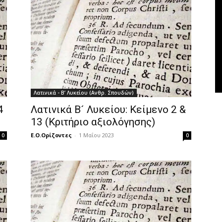
Λατινικά - Β’ Λυκείου (Ανθρ. Σπουδών)
4
Λατινικά Β´ Λυκείου: Κείμενο 2 &
13 (Κριτήριο αξιολόγησης)
Ε.Ο.Ορίζοντες
-
1 Μαΐου 2023
0
0