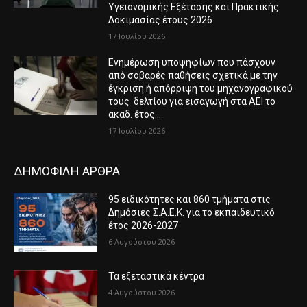
Υγειονομικής Εξέτασης και Πρακτικής
Δοκιμασίας έτους 2026
17 Ιουλίου 2026
Ενημέρωση υποψηφίων που πάσχουν
από σοβαρές παθήσεις σχετικά με την
έγκριση ή απόρριψη του μηχανογραφικού
τους δελτίου για εισαγωγή στα ΑΕΙ το
ακαδ. έτος...
17 Ιουλίου 2026
ΔΗΜΟΦΙΛΗ ΑΡΘΡΑ
95 ειδικότητες και 860 τμήματα στις
Δημόσιες Σ.Α.Ε.Κ. για το εκπαιδευτικό
έτος 2026-2027
6 Αυγούστου 2026
Τα εξεταστικά κέντρα
4 Αυγούστου 2026