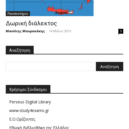
Πανεπιστήμιο
Δωρική διάλεκτος
Μανόλης Μαυρακάκης
-
14 Μαΐου 2013
3
Αναζήτηση
Χρήσιμοι Σύνδεσμοι
Perseus Digital Library
www.study4exams.gr
Ε.Ο.Ορίζοντες
Εθνική Βιβλιοθήκη της Ελλάδος