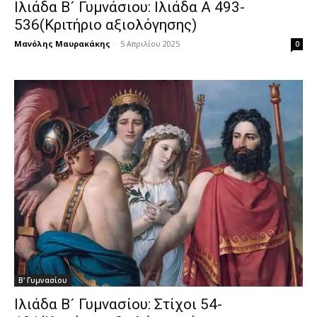
Ιλιάδα Β´ Γυμνάσιου: Ιλιάδα Α 493-
536(Κριτήριο αξιολόγησης)
Μανόλης Μαυρακάκης
-
5 Απριλίου 2025
0
Β' Γυμνασίου
Ιλιάδα Β´ Γυμνασίου: Στίχοι 54-