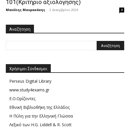
101(Κριτήριο αξιολόγησης)
Μανόλης Μαυρακάκης
-
2 Δεκεμβρίου 2024
0
Αναζήτηση
Χρήσιμοι Σύνδεσμοι
Perseus Digital Library
www.study4exams.gr
Ε.Ο.Ορίζοντες
Εθνική Βιβλιοθήκη της Ελλάδος
Η Πύλη για την Ελληνική Γλώσσα
Λεξικό των H.G. Liddell & R. Scott