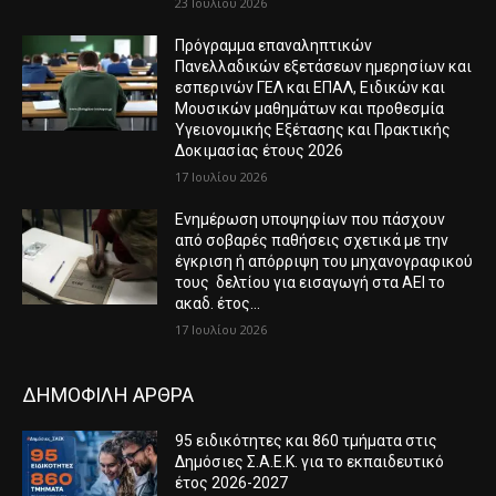
23 Ιουλίου 2026
Πρόγραμμα επαναληπτικών
Πανελλαδικών εξετάσεων ημερησίων και
εσπερινών ΓΕΛ και ΕΠΑΛ, Ειδικών και
Μουσικών μαθημάτων και προθεσμία
Υγειονομικής Εξέτασης και Πρακτικής
Δοκιμασίας έτους 2026
17 Ιουλίου 2026
Ενημέρωση υποψηφίων που πάσχουν
από σοβαρές παθήσεις σχετικά με την
έγκριση ή απόρριψη του μηχανογραφικού
τους δελτίου για εισαγωγή στα ΑΕΙ το
ακαδ. έτος...
17 Ιουλίου 2026
ΔΗΜΟΦΙΛΗ ΑΡΘΡΑ
95 ειδικότητες και 860 τμήματα στις
Δημόσιες Σ.Α.Ε.Κ. για το εκπαιδευτικό
έτος 2026-2027