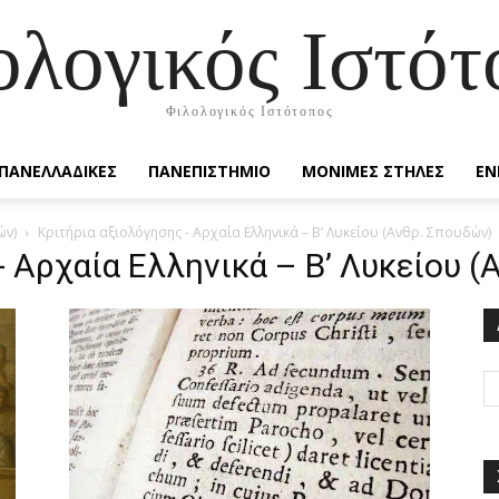
ολογικός Ιστότ
Φιλολογικός Ιστότοπος
ΠΑΝΕΛΛΑΔΙΚΕΣ
ΠΑΝΕΠΙΣΤΗΜΙΟ
ΜΟΝΙΜΕΣ ΣΤΗΛΕΣ
ΕΝ
ών)
Κριτήρια αξιολόγησης - Αρχαία Ελληνικά – Β’ Λυκείου (Ανθρ. Σπουδών)
- Αρχαία Ελληνικά – Β’ Λυκείου 