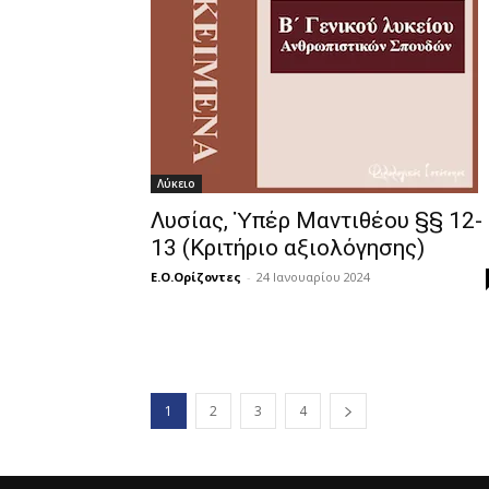
Λύκειο
Λυσίας, Ὑπέρ Μαντιθέου §§ 12-
13 (Κριτήριο αξιολόγησης)
Ε.Ο.Ορίζοντες
-
24 Ιανουαρίου 2024
1
2
3
4