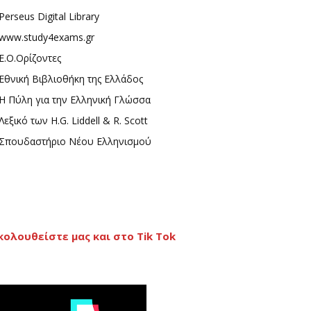
Perseus Digital Library
www.study4exams.gr
Ε.Ο.Ορίζοντες
Εθνική Βιβλιοθήκη της Ελλάδος
Η Πύλη για την Ελληνική Γλώσσα
Λεξικό των H.G. Liddell & R. Scott
Σπουδαστήριο Νέου Ελληνισμού
κολουθείστε μας και στο Tik Tok