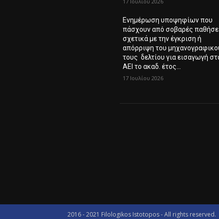
17 Ιουλίου 2026
Ενημέρωση υποψηφίων που
πάσχουν από σοβαρές παθήσε
σχετικά με την έγκριση ή
απόρριψη του μηχανογραφικο
τους δελτίου για εισαγωγή στ
ΑΕΙ το ακαδ. έτος...
17 Ιουλίου 2026
2016 - 2021 Filologikos Istotopos - All rights reserved.