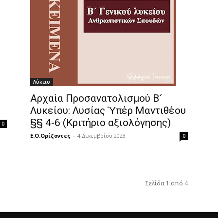
Λύκειο
Αρχαία Προσανατολισμού Β´
Λυκείου: Λυσίας Ὑπέρ Μαντιθέου
§§ 4-6 (Κριτήριο αξιολόγησης)
0
Ε.Ο.Ορίζοντες
-
4 Δεκεμβρίου 2023
0
Σελίδα 1 από 4