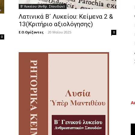
Β' Λυκείου (Ανθρ. Σπουδών)
Λατινικά Β´ Λυκείου: Κείμενα 2 &
13(Κριτήριο αξιολόγησης)
Ε.Ο.Ορίζοντες
-
20 Μαΐου 2025
0
0
Α