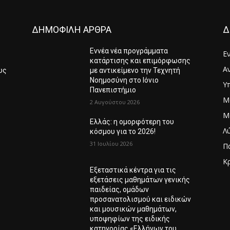
ΔΗΜΟΦΙΛΗ ΑΡΘΡΑ
Δ
Εννέα νέα προγράμματα
Ε
κατάρτισης και επιμόρφωσης
Α
υς
με αντικείμενο την Τεχνητή
Νοημοσύνη στο Ιόνιο
Υ
Πανεπιστήμιο
Μ
6
2 Αυγούστου 2026
Μ
Ελλάς: η ομορφότερη του
Λ
κόσμου για το 2026!
31 Ιουλίου 2026
Π
Κ
Εξεταστικά κέντρα για τις
Λ
εξετάσεις μαθημάτων γενικής
παιδείας, ομάδων
προσανατολισμού και ειδικών
και μουσικών μαθημάτων,
υποψηφίων της ειδικής
κατηγορίας «Ελλήνων του