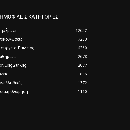
ΗΜΟΦΙΛΕΙΣ ΚΑΤΗΓΟΡΙΕΣ
νημέρωση
12632
νακοινώσεις
7233
πουργείο Παιδείας
4360
αθήματα
2678
όνιμες Στήλες
2077
ύκειο
1836
ανελλαδικές
1372
ριτική θεώρηση
1110