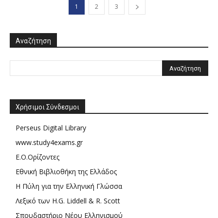
1
2
3
Αναζήτηση
Χρήσιμοι Σύνδεσμοι
Perseus Digital Library
www.study4exams.gr
Ε.Ο.Ορίζοντες
Εθνική Βιβλιοθήκη της Ελλάδος
Η Πύλη για την Ελληνική Γλώσσα
Λεξικό των H.G. Liddell & R. Scott
Σπουδαστήριο Νέου Ελληνισμού