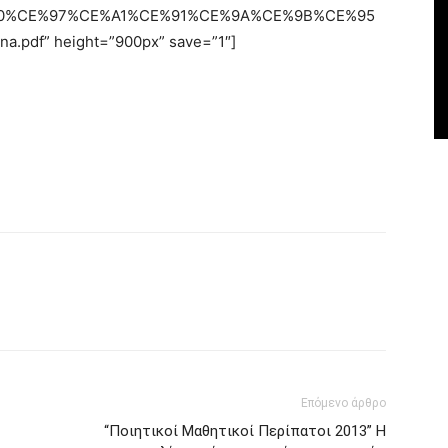
0%CE%97%CE%A1%CE%91%CE%9A%CE%9B%CE%95
pdf” height=”900px” save=”1″]
Επόμενο άρθρο
“Ποιητικοί Μαθητικοί Περίπατοι 2013” Η