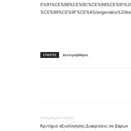
E%91%CE%98%CE%9C%CE%99%CE%91%2
%CE%99%CE%9F%CE%A5/avgenakis%20kena.
ΕΤΙΚΕΤΕΣ
Δευτεροβάθμια
Προηγούμενο άρθρο
Κριτήριο αξιολόγησης:Διακρίσεις σε βάρων