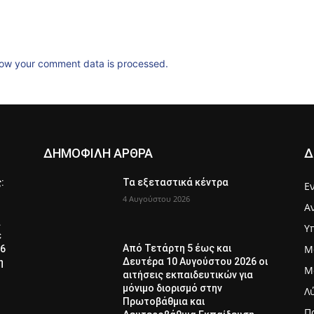
ow your comment data is processed.
ΔΗΜΟΦΙΛΗ ΑΡΘΡΑ
Δ
ς:
Τα εξεταστικά κέντρα
Ε
4 Αυγούστου 2026
Α
α
Υ
ε
Μ
Από Τετάρτη 5 έως και
26
Δευτέρα 10 Αυγούστου 2026 οι
η
Μ
αιτήσεις εκπαιδευτικών για
μόνιμο διορισμό στην
Λ
Πρωτοβάθμια και
Π