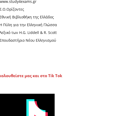
www.study4exams.gr
Ε.Ο.Ορίζοντες
Εθνική Βιβλιοθήκη της Ελλάδος
Η Πύλη για την Ελληνική Γλώσσα
Λεξικό των H.G. Liddell & R. Scott
Σπουδαστήριο Νέου Ελληνισμού
κολουθείστε μας και στο Tik Tok