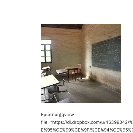
Ερώτηση
[gview
file=”https://dl.dropbox.com/u/463
E%95%CE%99%CE%9F/%CE%94%CE%95%