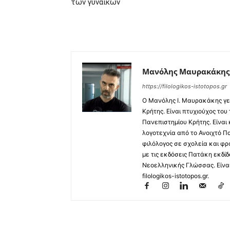
των γυναικών
Μανόλης Μαυρακάκης
https://filologikos-istotopos.gr
Ο Μανόλης I. Μαυρακάκης γε
Κρήτης. Είναι πτυχιούχος του
Πανεπιστημίου Κρήτης. Είναι
λογοτεχνία από το Ανοιχτό Π
φιλόλογος σε σχολεία και φρ
με τις εκδόσεις Πατάκη εκδίδ
Νεοελληνικής Γλώσσας. Είναι 
filologikos-istotopos.gr.