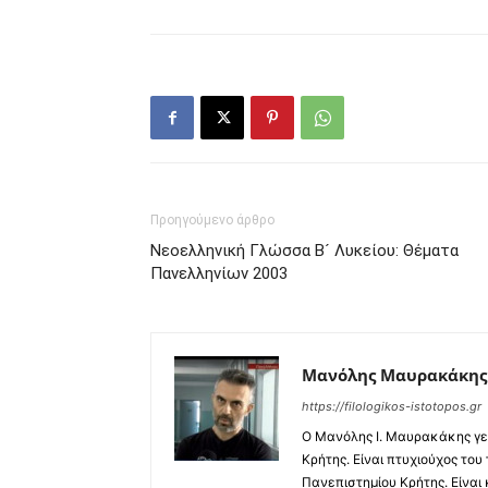
Προηγούμενο άρθρο
Νεοελληνική Γλώσσα Β´ Λυκείου: Θέματα
Πανελληνίων 2003
Μανόλης Μαυρακάκης
https://filologikos-istotopos.gr
Ο Μανόλης I. Μαυρακάκης γε
Κρήτης. Είναι πτυχιούχος του
Πανεπιστημίου Κρήτης. Είναι