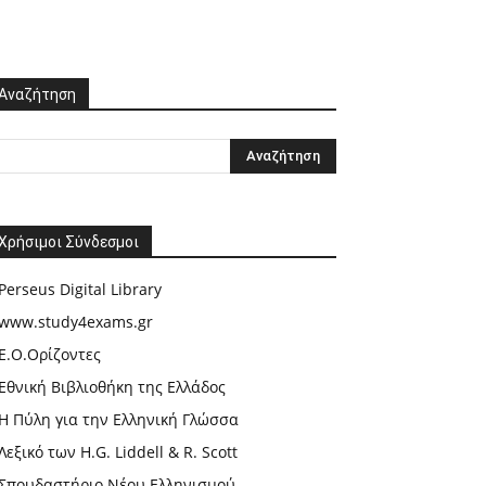
Αναζήτηση
Χρήσιμοι Σύνδεσμοι
Perseus Digital Library
www.study4exams.gr
Ε.Ο.Ορίζοντες
Εθνική Βιβλιοθήκη της Ελλάδος
Η Πύλη για την Ελληνική Γλώσσα
Λεξικό των H.G. Liddell & R. Scott
Σπουδαστήριο Νέου Ελληνισμού