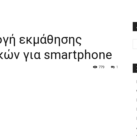
ογή εκμάθησης
κών για smartphone
779
1