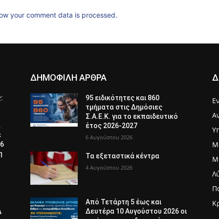
ow your comment data is processed.
ΔΗΜΟΦΙΛΗ ΑΡΘΡΑ
Δ
ς:
95 ειδικότητες και 860
Ε
τμήματα στις Δημόσιες
Α
Σ.Α.Ε.Κ. για το εκπαιδευτικό
α
έτος 2026-2027
Υ
ε
6 Αυγούστου 2026
Μ
26
η
Τα εξεταστικά κέντρα
Μ
4 Αυγούστου 2026
Λ
Π
Από Τετάρτη 5 έως και
Κ
Δευτέρα 10 Αυγούστου 2026 οι
Λ