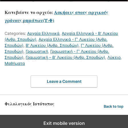
Κατεβάστε το αρχείο:
Ασκήσεις στους αρχικούς
χρόνους ρημάτων(Υ-Φ)
Categories:
Αρχαία Ελληνικά
,
Αρχαία Ελληνικά - Β’ Λυκείου
(Ανθρ. Σπουδών)
,
Αρχαία Ελληνικά - Γ’ Λυκείου (Ανθρ.
Σπουδών)
,
Β' Λυκείου (Ανθρ. Σπουδών)
,
Γ' Λυκείου (Ανθρ.
Σπουδών)
,
Γραμματική
,
Γραμματική - Γ’ Λυκείου (Ανθρ.
Σπουδών)
,
Γραμματική – Β’ Λυκείου (Ανθρ. Σπουδών)
,
Λύκειο
,
Μαθήματα
Leave a Comment
Φιλολογικός Ιστότοπος
Back to top
Exit mobile version