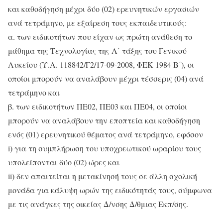
και καθοδήγηση μέχρι δύο (02) ερευνητικών εργασιών
ανά τετράμηνο, με εξαίρεση τους εκπαιδευτικούς:
α. των ειδικοτήτων που είχαν ως πρώτη ανάθεση το
μάθημα της Τεχνολογίας της Α΄ τάξης του Γενικού
Λυκείου (Υ.Α. 118842/Γ2/17-09-2008, ΦΕΚ 1984 Β΄), οι
οποίοι μπορούν να αναλάβουν μέχρι τέσσερις (04) ανά
τετράμηνο και
β. των ειδικοτήτων ΠΕ02, ΠΕ03 και ΠΕ04, οι οποίοι
μπορούν να αναλάβουν την εποπτεία και καθοδήγηση
ενός (01) ερευνητικού θέματος ανά τετράμηνο, εφόσον
i) για τη συμπλήρωση του υποχρεωτικού ωραρίου τους
υπολείπονται δύο (02) ώρες και
ii) δεν απαιτείται η μετακίνησή τους σε άλλη σχολική
μονάδα για κάλυψη ωρών της ειδικότητάς τους, σύμφωνα
με τις ανάγκες της οικείας Δ/νσης Δ/θμιας Εκπ/σης.