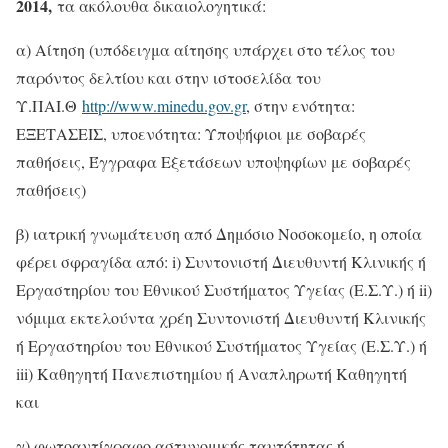
2014,
τα ακόλουθα δικαιολογητικά:
α) Αίτηση (υπόδειγμα αίτησης υπάρχει στο τέλος του
παρόντος δελτίου και στην ιστοσελίδα του
Υ.ΠΑΙ.Θ
http://www.minedu.gov.gr
, στην ενότητα:
ΕΞΕΤΑΣΕΙΣ, υποενότητα: Υποψήφιοι με σοβαρές
παθήσεις, Έγγραφα Εξετάσεων υποψηφίων με σοβαρές
παθήσεις)
β) ιατρική γνωμάτευση από Δημόσιο Νοσοκομείο, η οποία
φέρει σφραγίδα από: i) Συντονιστή Διευθυντή Κλινικής ή
Εργαστηρίου του Εθνικού Συστήματος Υγείας (Ε.Σ.Υ.) ή ii)
νόμιμα εκτελούντα χρέη Συντονιστή Διευθυντή Κλινικής
ή Εργαστηρίου του Εθνικού Συστήματος Υγείας (Ε.Σ.Υ.) ή
iii) Καθηγητή Πανεπιστημίου ή Αναπληρωτή Καθηγητή
και
γ) φωτοαντίγραφο αστυνομικής ταυτότητας ή