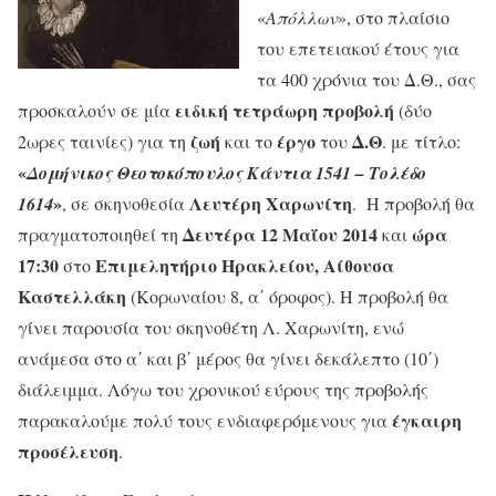
«
Απόλλων
», στο πλαίσιο
του επετειακού έτους για
τα 400 χρόνια του Δ.Θ., σας
ειδική τετράωρη προβολή
προσκαλούν σε μία
(δύο
ζωή
έργο
Δ.Θ
2ωρες ταινίες) για τη
και το
του
. με τίτλο:
«
Δομήνικος Θεοτοκόπουλος Κάντια 1541 – Τολέδο
»
Λευτέρη Χαρωνίτη
1614
, σε σκηνοθεσία
. Η προβολή θα
Δευτέρα 12 Μαΐου 2014
ώρα
πραγματοποιηθεί τη
και
17:30
Επιμελητήριο Ηρακλείου, Αίθουσα
στο
Καστελλάκη
(Κορωναίου 8, α΄ όροφος). Η προβολή θα
γίνει παρουσία του σκηνοθέτη Λ. Χαρωνίτη, ενώ
ανάμεσα στο α΄ και β΄ μέρος θα γίνει δεκάλεπτο (10΄)
διάλειμμα. Λόγω του χρονικού εύρους της προβολής
έγκαιρη
παρακαλούμε πολύ τους ενδιαφερόμενους για
προσέλευση
.