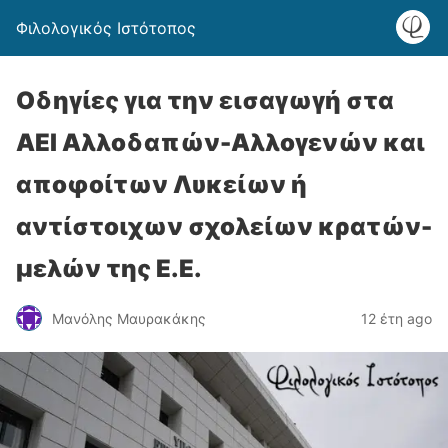
Φιλολογικός Ιστότοπος
Οδηγίες για την εισαγωγή στα
ΑΕΙ Αλλοδαπών-Αλλογενών και
αποφοίτων Λυκείων ή
αντίστοιχων σχολείων κρατών-
μελών της Ε.Ε.
Μανόλης Μαυρακάκης
12 έτη ago