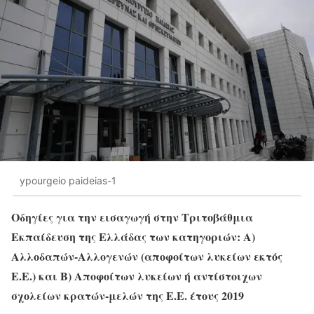
ypourgeio paideias-1
Οδηγίες για την εισαγωγή στην Τριτοβάθμια
Εκπαίδευση της Ελλάδας των κατηγοριών: Α)
Αλλοδαπών-Αλλογενών (αποφοίτων λυκείων εκτός
Ε.Ε.) και Β) Αποφοίτων λυκείων ή αντίστοιχων
σχολείων κρατών-μελών της Ε.Ε. έτους 2019