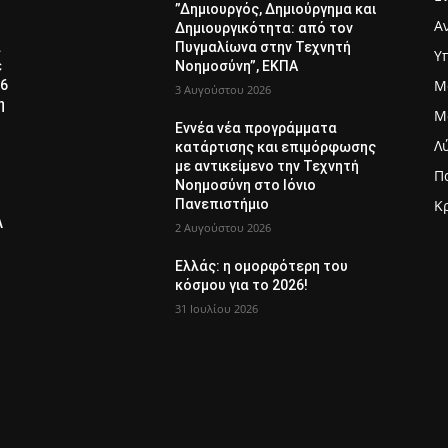
”Δημιουργός, Δημιούργημα και
Α
Δημιουργικότητα: από τον
α
Πυγμαλίωνα στην Τεχνητή
Υ
ε
Νοημοσύνη”, ΕΚΠΑ
Μ
26
3 Αυγούστου 2026
η
Μ
Εννέα νέα προγράμματα
Λ
κατάρτισης και επιμόρφωσης
με αντικείμενο την Τεχνητή
Π
Νοημοσύνη στο Ιόνιο
Πανεπιστήμιο
Κ
Λ
2 Αυγούστου 2026
Ελλάς: η ομορφότερη του
κόσμου για το 2026!
31 Ιουλίου 2026