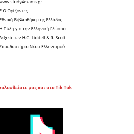
www.study4exams.gr
Ε.Ο.Ορίζοντες
Εθνική Βιβλιοθήκη της Ελλάδος
Η Πύλη για την Ελληνική Γλώσσα
Λεξικό των H.G. Liddell & R. Scott
Σπουδαστήριο Νέου Ελληνισμού
κολουθείστε μας και στο Tik Tok