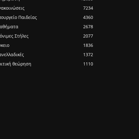
νακοινώσεις
7234
πουργείο Παιδείας
4360
αθήματα
2678
όνιμες Στήλες
2077
ύκειο
1836
ανελλαδικές
1372
ριτική θεώρηση
1110