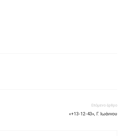
Επόμενο άρθρο
«+13-12-43», Γ. Ιωάννου