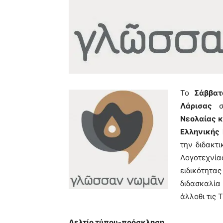
Το
Σάββατ
Λάρισας
σ
Νεολαίας κ
Ελληνικής
την διδακτ
Λογοτεχνία
ειδικότητα
διδασκαλία
άλλοθι τις Τ
Δελτίο τύπου-πρόσκληση