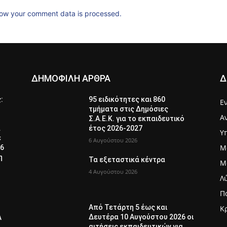
ow your comment data is processed.
ΔΗΜΟΦΙΛΗ ΑΡΘΡΑ
Δ
ς:
95 ειδικότητες και 860
Ε
τμήματα στις Δημόσιες
Α
Σ.Α.Ε.Κ. για το εκπαιδευτικό
α
έτος 2026-2027
Υ
ε
6 Αυγούστου 2026
Μ
26
η
Τα εξεταστικά κέντρα
Μ
4 Αυγούστου 2026
Λ
Π
Από Τετάρτη 5 έως και
Κ
Δευτέρα 10 Αυγούστου 2026 οι
Λ
αιτήσεις εκπαιδευτικών για