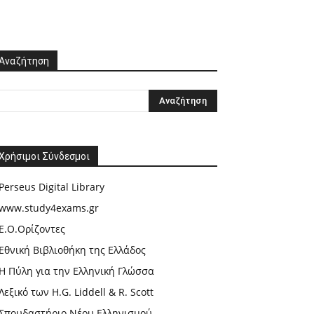
Αναζήτηση
Χρήσιμοι Σύνδεσμοι
Perseus Digital Library
www.study4exams.gr
Ε.Ο.Ορίζοντες
Εθνική Βιβλιοθήκη της Ελλάδος
Η Πύλη για την Ελληνική Γλώσσα
Λεξικό των H.G. Liddell & R. Scott
Σπουδαστήριο Νέου Ελληνισμού