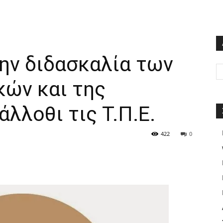
ην διδασκαλία των
κών και της
άλλοθι τις Τ.Π.Ε.
422
0