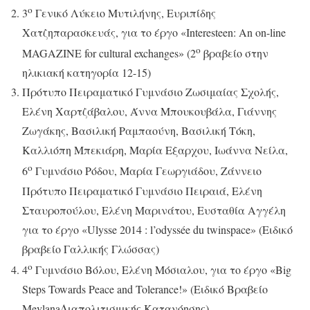
ο
3
Γενικό Λύκειο Μυτιλήνης, Ευριπίδης
Χατζηπαρασκευάς, για το έργο «Interesteen: An on-line
ο
MAGAZINE for cultural exchanges» (2
βραβείο στην
ηλικιακή κατηγορία 12-15)
Πρότυπο Πειραματικό Γυμνάσιο Ζωσιμαίας Σχολής,
Ελένη Χαρτζάβαλου, Άννα Μπουκουβάλα, Γιάννης
Ζωγάκης, Βασιλική Ραμπαούνη, Βασιλική Τόκη,
Καλλιόπη Μπεκιάρη, Μαρία Εξαρχου, Ιωάννα Νείλα,
ο
6
Γυμνάσιο Ρόδου, Μαρία Γεωργιάδου, Ζάννειο
Πρότυπο Πειραματικό Γυμνάσιο Πειραιά, Ελένη
Σταυροπούλου, Ελένη Μαρινάτου, Ευσταθία Αγγέλη
για το έργο «Ulysse 2014 : l’odyssée du twinspace» (Ειδικό
βραβείο Γαλλικής Γλώσσας)
ο
4
Γυμνάσιο Βόλου, Ελένη Μόσιαλου, για το έργο «Big
Steps Towards Peace and Tolerance!» (Ειδικό Βραβείο
MevlanaΔιαπολιτισμικής Κατανόησης)