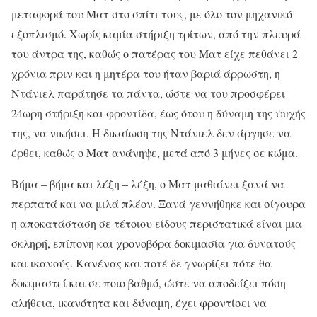
μεταφορά του Ματ στο σπίτι τους, με όλο τον μηχανικό
εξοπλισμό. Χωρίς καμία στήριξη τρίτων, από την πλευρά
του άντρα της, καθώς ο πατέρας του Ματ είχε πεθάνει 2
χρόνια πριν και η μητέρα του ήταν βαριά άρρωστη, η
Ντάνιελ παράτησε τα πάντα, ώστε να του προσφέρει
24ωρη στήριξη και φροντίδα, έως ότου η δύναμη της ψυχής
της, να νικήσει. Η δικαίωση της Ντάνιελ δεν άργησε να
έρθει, καθώς ο Ματ ανάνηψε, μετά από 3 μήνες σε κώμα.
Βήμα – βήμα και λέξη – λέξη, ο Ματ μαθαίνει ξανά να
περπατά και να μιλά πλέον. Ξανά γεννήθηκε και σίγουρα
η αποκατάσταση σε τέτοιου είδους περιστατικά είναι μια
σκληρή, επίπονη και χρονοβόρα δοκιμασία για δυνατούς
και ικανούς. Κανένας και ποτέ δε γνωρίζει πότε θα
δοκιμαστεί και σε ποιο βαθμό, ώστε να αποδείξει πόση
αλήθεια, ικανότητα και δύναμη, έχει φροντίσει να