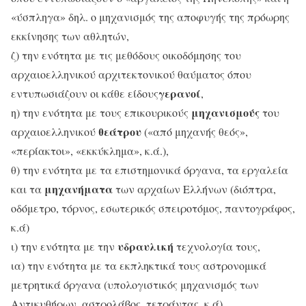
«ύσπληγα» δηλ. ο μηχανισμός της αποφυγής της πρόωρης
εκκίνησης των αθλητών,
ζ) την ενότητα με τις μεθόδους οικοδόμησης του
αρχαιοελληνικού αρχιτεκτονικού θαύματος όπου
γερανοί
εντυπωσιάζουν οι κάθε είδους
,
μηχανισμούς
η) την ενότητα με τους επικουρικούς
του
θεάτρου
αρχαιοελληνικού
(«από μηχανής θεός»,
«περίακτοι», «εκκύκλημα», κ.ά.),
θ) την ενότητα με τα επιστημονικά όργανα, τα εργαλεία
μηχανήματα
και τα
των αρχαίων Ελλήνων (διόπτρα,
οδόμετρο, τόρνος, εσωτερικός σπειροτόμος, παντογράφος,
κ.ά)
υδραυλική
ι) την ενότητα με την
τεχνολογία τους,
ια) την ενότητα με τα εκπληκτικά τους αστρονομικά
μετρητικά όργανα (υπολογιστικός μηχανισμός των
Αντικυθήρων, αστρολάβος, τετράντας, κ.ά)