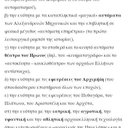
αυτοματισμού),
αυτόματα
β) την ενότητα με τα καταπληκτικά «μαγικά»
των Αλεξανδρινών Μηχανικών και την επιβλητική σε
φυσικό μέγεθος «αυτόματη υπηρέτρια» (το πρώτο
λειτουργικό ρομπότ της ιστορίας),
γ) την ενότητα με το σταθερό και το κινητό αυτόματο
θέατρο του Ήρωνος
(δηλ. τον «κινηματογράφο» και το
«αυτοκίνητο – κουκλοθέατρο» των αρχαίων Ελλήνων
αντίστοιχα),
εφευρέσεις του Αρχιμήδη
δ) την ενότητα με τις
(του
σπουδαιότερου επιστήμονα όλων των εποχών),
ε) την ενότητα με τις εφευρέσεις του Πυθαγόρα, του
Πλάτωνα, του Αριστοτέλη και του Αρχύτα,
ιατρική
αγροτική
στ) την ενότητα με την
, την
, την
υφαντική
αθλητική
και την
αρχαιοελληνική τεχνολογία
όπου εντυπωσιάζουν ο «αργαλειός της Πηνελόπης» και η