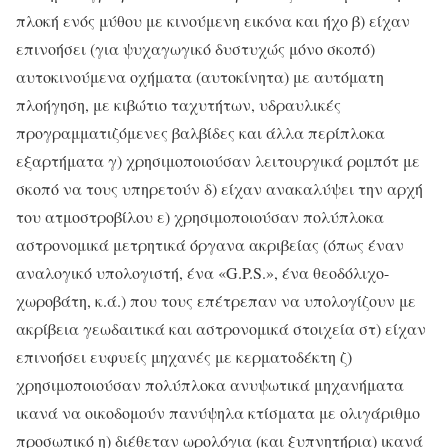
πλοκή ενός μύθου με κινούμενη εικόνα και ήχο β) είχαν
επινοήσει (για ψυχαγωγικό δυστυχώς μόνο σκοπό)
αυτοκινούμενα οχήματα (αυτοκίνητα) με αυτόματη
πλοήγηση, με κιβώτιο ταχυτήτων, υδραυλικές
προγραμματιζόμενες βαλβίδες και άλλα περίπλοκα
εξαρτήματα γ) χρησιμοποιούσαν λειτουργικά ρομπότ με
σκοπό να τους υπηρετούν δ) είχαν ανακαλύψει την αρχή
του ατμοστροβίλου ε) χρησιμοποιούσαν πολύπλοκα
αστρονομικά μετρητικά όργανα ακριβείας (όπως έναν
αναλογικό υπολογιστή, ένα «G.P.S.», ένα θεοδόλιχο-
χωροβάτη, κ.ά.) που τους επέτρεπαν να υπολογίζουν με
ακρίβεια γεωδαιτικά και αστρονομικά στοιχεία στ) είχαν
επινοήσει ευφυείς μηχανές με κερματοδέκτη ζ)
χρησιμοποιούσαν πολύπλοκα ανυψωτικά μηχανήματα
ικανά να οικοδομούν πανύψηλα κτίσματα με ολιγάριθμο
προσωπικό η) διέθεταν ωρολόγια (και ξυπνητήρια) ικανά