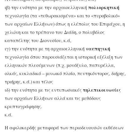
πολιορκητική
ιβ) την ενότητα με την αρχαιοελληνική
τεχνολογία (τα «τεθωρακισμένα» και το «πυροβολικό»
των αρχαίων Ελλήνων) όπως η ελέπολις του Επιμάχου, η
χελώνη και το τρύπανο του Διάδη, ο πολυβόλος
καταπέλτης του Διονυσίου, κ.ά,
ναυπηγική
ιγ) την ενότητα με τη αρχαιοελληνική
τεχνολογία όπου παρουσιάζεται η ιστορική εξέλιξη των
ελληνικών πλεούμενων (π.χ. μονόξυλο, παπυρέλλα,
ολκάς, κυκλαδικό – μινωικό πλοίο, πεντηκόντορος, διήρης,
τριήρης, κ.ά.) και τέλος
τηλεπικοινωνίες
ιδ) την ενότητα με τις εντυπωσιακές
των αρχαίων Ελλήνων αλλά και τις μεθόδους
κρυπτογράφησης.
κ.ά.
Η αφιλοκερδής μεταφορά των περιοδευουσών εκθέσεων