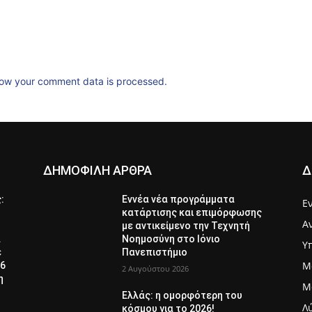
ow your comment data is processed.
ΔΗΜΟΦΙΛΗ ΑΡΘΡΑ
Δ
ς:
Εννέα νέα προγράμματα
Ε
κατάρτισης και επιμόρφωσης
Α
με αντικείμενο την Τεχνητή
α
Νοημοσύνη στο Ιόνιο
Υ
ε
Πανεπιστήμιο
Μ
26
2 Αυγούστου 2026
η
Μ
Ελλάς: η ομορφότερη του
Λ
κόσμου για το 2026!