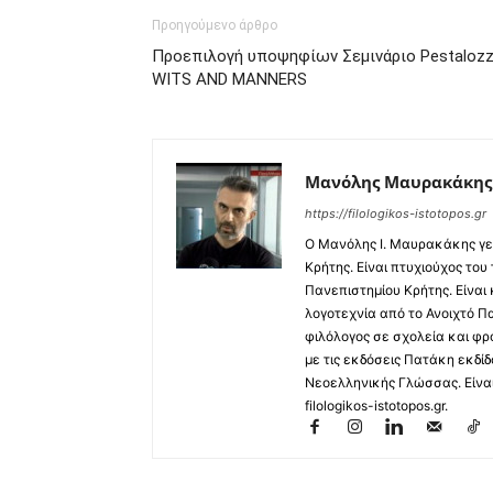
Προηγούμενο άρθρο
Προεπιλογή υποψηφίων Σεμινάριο Pestalozz
WITS AND MANNERS
Μανόλης Μαυρακάκης
https://filologikos-istotopos.gr
Ο Μανόλης I. Μαυρακάκης γε
Κρήτης. Είναι πτυχιούχος του
Πανεπιστημίου Κρήτης. Είναι
λογοτεχνία από το Ανοιχτό Π
φιλόλογος σε σχολεία και φρ
με τις εκδόσεις Πατάκη εκδίδ
Νεοελληνικής Γλώσσας. Είναι 
filologikos-istotopos.gr.