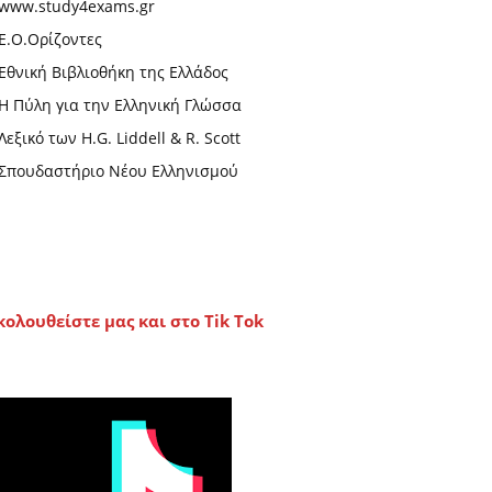
www.study4exams.gr
Ε.Ο.Ορίζοντες
Εθνική Βιβλιοθήκη της Ελλάδος
Η Πύλη για την Ελληνική Γλώσσα
Λεξικό των H.G. Liddell & R. Scott
Σπουδαστήριο Νέου Ελληνισμού
κολουθείστε μας και στο Tik Tok