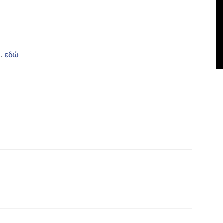
 …
εδώ