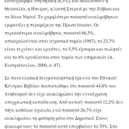
καταγράφηκε στη Θράκη (8,5%), και ακολουθούν η
Θεσσαλία, η Ήπειρος, η λοιπή Στερεά με την Εύβοια και
τα Ιόνια Νησιά. Το χαμηλότερο ποσοστό αναλφάβητων
εμφανίζει η περιφέρεια της Πρωτεύουσας. Οι
περισσότεροι αναλφάβητοι, ποσοστό 66,5%,
απασχολούνται στον αγροτικό τομέα (1997), το 23,7%
είναι τεχνίτες και εργάτες, το 5,5% έμποροι και πωλητές
και το 4% εργάζονται στον τομέα των υπηρεσιών (Α.
Ευστράτογλου, 2000, σ. 87).
Σε πανελλαδική δειγματοληπτική έρευνα του Εθνικού
Κέντρου Βιβλίου διαπιστώθηκε ότι ποσοστό 44,8% του
πληθυσμού δεν είχε ολοκληρώσει την εννιάχρονη
υποχρεωτική εκπαίδευση. Από αυτούς ποσοστό 12,2% δεν
πήγε καθόλου σχολείο, ενώ ποσοστό 26,7% είχε
ολοκληρώσει τη φοίτηση μόνο στο Δημοτικό. Στους
ηλικιωμένους το ποσοστό αυτό υπερβαίνει το 70%. Στο