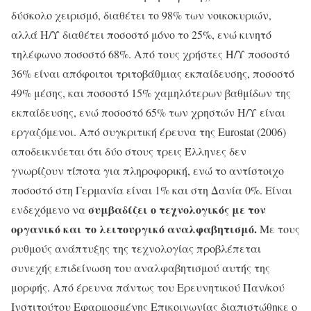
δύσκολο χειρισμό, διαθέτει το 98% των νοικοκυριών,
αλλά Η/Υ διαθέτει ποσοστό μόνο το 25%, ενώ κινητό
τηλέφωνο ποσοστό 68%. Από τους χρήστες Η/Υ ποσοστό
36% είναι απόφοιτοι τριτοβάθμιας εκπαίδευσης, ποσοστό
49% μέσης, και ποσοστό 15% χαμηλότερων βαθμίδων της
εκπαίδευσης, ενώ ποσοστό 65% των χρηστών Η/Υ είναι
εργαζόμενοι. Από συγκριτική έρευνα της Eurostat (2006)
αποδεικνύεται ότι δύο στους τρεις Έλληνες δεν
γνωρίζουν τίποτα για πληροφορική, ενώ το αντίστοιχο
ποσοστό στη Γερμανία είναι 1% και στη Δανία 0%. Είναι
συμβαδίζει ο τεχνολογικός με τον
ενδεχόμενο να
οργανικό και το λειτουργικό αναλφαβητισμό.
Με τους
ρυθμούς ανάπτυξης της τεχνολογίας προβλέπεται
συνεχής επιδείνωση του αναλφαβητισμού αυτής της
μορφής. Από έρευνα πάντως του Ερευνητικού Παν/κού
Ινστιτούτου Εφαρμοσμένης Επικοινωνίας διαπιστώθηκε ο