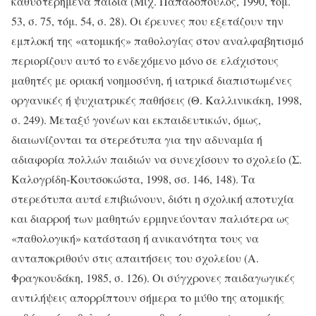
καθυστερημένα παιδιά (Μιχ. Παπαδόπουλος, 1990, τόμ.
53, σ. 75, τόμ. 54, σ. 28). Οι έρευνες που εξετάζουν την
εμπλοκή της «ατομικής» παθολογίας στον αναλφαβητισμό
περιορίζουν αυτό το ενδεχόμενο μόνο σε ελάχιστους
μαθητές με οριακή νοημοσύνη, ή ιατρικά διαπιστωμένες
οργανικές ή ψυχιατρικές παθήσεις (Θ. Καλλινικάκη, 1998,
σ. 249). Μεταξύ γονέων και εκπαιδευτικών, όμως,
διαιωνίζονται τα στερεότυπα για την αδυναμία ή
αδιαφορία πολλών παιδιών να συνεχίσουν το σχολείο (Σ.
Καλογρίδη-Κουτσοκώστα, 1998, σσ. 146, 148). Τα
στερεότυπα αυτά επιβιώνουν, διότι η σχολική αποτυχία
και διαρροή των μαθητών ερμηνεύονταν παλιότερα ως
«παθολογική» κατάσταση ή ανικανότητα τους να
ανταποκριθούν στις απαιτήσεις του σχολείου (Α.
Φραγκουδάκη, 1985, σ. 126). Οι σύγχρονες παιδαγωγικές
αντιλήψεις απορρίπτουν σήμερα το μύθο της ατομικής