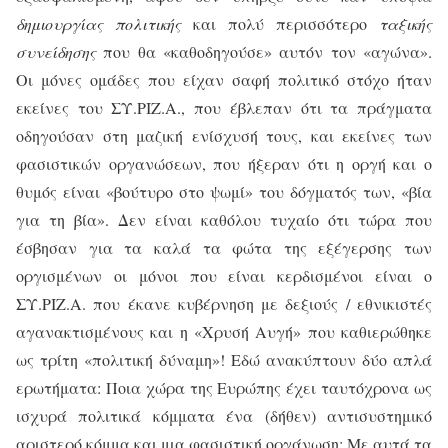
δημιουργίας πολιτικής
και πολύ περισσότερο
ταξικής
συνείδησης
που θα «καθοδηγούσε» αυτόν τον «αγώνα».
Οι μόνες ομάδες που είχαν σαφή πολιτικό στόχο ήταν
εκείνες του ΣΥ.ΡΙΖ.Α., που έβλεπαν ότι τα πράγματα
οδηγούσαν στη μαζική ενίσχυσή τους, και εκείνες των
φασιστικών οργανώσεων, που ήξεραν ότι η οργή και ο
θυμός είναι «βούτυρο στο ψωμί» του δόγματός των, «βία
για τη βία». Δεν είναι καθόλου τυχαίο ότι τώρα που
έσβησαν για τα καλά τα φώτα της εξέγερσης των
οργισμένων οι μόνοι που είναι κερδισμένοι είναι ο
ΣΥ.ΡΙΖ.Α. που έκανε κυβέρνηση με δεξιούς / εθνικιστές
αγανακτισμένους και η «Χρυσή Αυγή» που καθιερώθηκε
ως τρίτη «πολιτική δύναμη»! Εδώ ανακύπτουν δύο απλά
ερωτήματα: Ποια χώρα της Ευρώπης έχει ταυτόχρονα ως
ισχυρά πολιτικά κόμματα ένα (δήθεν) αντισυστημικό
αριστερό κόμμα και μια φασιστική οργάνωση; Με αυτά τα