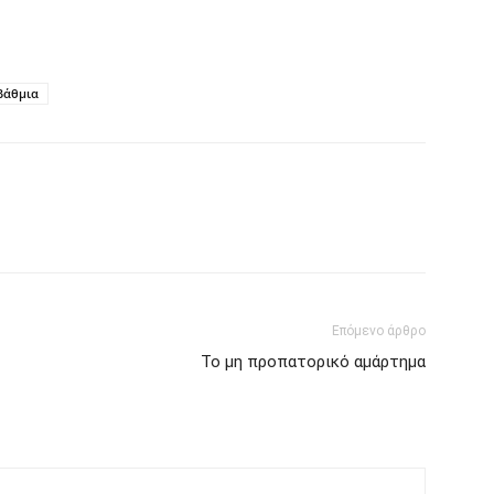
βάθμια
Επόμενο άρθρο
Το μη προπατορικό αμάρτημα