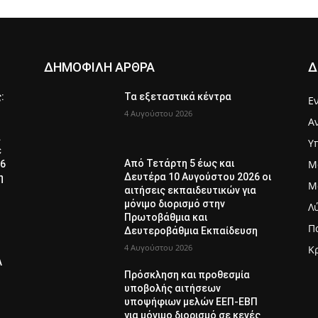
ΔΗΜΟΦΙΛΗ ΑΡΘΡΑ
Δ
ς:
Τα εξεταστικά κέντρα
Ε
4 Αυγούστου 2026
Α
α
Υ
ε
Μ
Από Τετάρτη 5 έως και
26
Δευτέρα 10 Αυγούστου 2026 οι
η
Μ
αιτήσεις εκπαιδευτικών για
μόνιμο διορισμό στην
Λ
Πρωτοβάθμια και
Π
Δευτεροβάθμια Εκπαίδευση
4 Αυγούστου 2026
Κ
Λ
Πρόσκληση και προθεσμία
υποβολής αιτήσεων
υποψήφιων μελών ΕΕΠ-ΕΒΠ
για μόνιμο διορισμό σε κενές