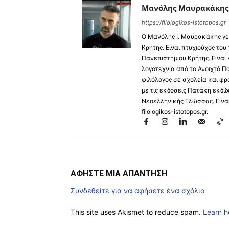
Μανόλης Μαυρακάκης
https://filologikos-istotopos.gr
Ο Μανόλης I. Μαυρακάκης γε
Κρήτης. Είναι πτυχιούχος του
Πανεπιστημίου Κρήτης. Είναι
λογοτεχνία από το Ανοιχτό Π
φιλόλογος σε σχολεία και φρ
με τις εκδόσεις Πατάκη εκδίδ
Νεοελληνικής Γλώσσας. Είναι 
filologikos-istotopos.gr.
ΑΦΗΣΤΕ ΜΙΑ ΑΠΑΝΤΗΣΗ
Συνδεθείτε για να αφήσετε ένα σχόλιο
This site uses Akismet to reduce spam.
Learn h