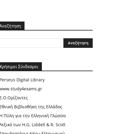
Αναζήτηση
Χρήσιμοι Σύνδεσμοι
Perseus Digital Library
www.study4exams.gr
Ε.Ο.Ορίζοντες
Εθνική Βιβλιοθήκη της Ελλάδος
Η Πύλη για την Ελληνική Γλώσσα
Λεξικό των H.G. Liddell & R. Scott
Σπουδαστήριο Νέου Ελληνισμού