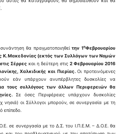
ού αυτές θα καταγραφούν, θα δημοσιευθούν και θα
.
η
 συνάντηση θα πραγματοποιηθεί
την 1
Φεβρουαρίου
ιας Κ. Μακεδονίας (εκτός των Συλλόγων των Νομών
 στις Σέρρες
και η δεύτερη στις
2 Φεβρουαρίου 2016
νίκης, Χαλκιδικής και Πιερίας.
Οι προτεινόμενες
πορούν εάν υπάρχουν ανυπέρβλητες δυσκολίες να
Για τους συλλόγους των άλλων Περιφερειών θα
ηνίες.
Σε όσες Περιφέρειες υπάρχουν δυσκολίες
χ νησιά) οι Σύλλογοι μπορούν, σε συνεργασία με τη
ό επίπεδο.
.Ε. σε συνεργασία με το Δ.Σ. του Ι.Π.Ε.Μ. – Δ.Ο.Ε. θα
σης και του προβληματισμού με την αποτύπωση των