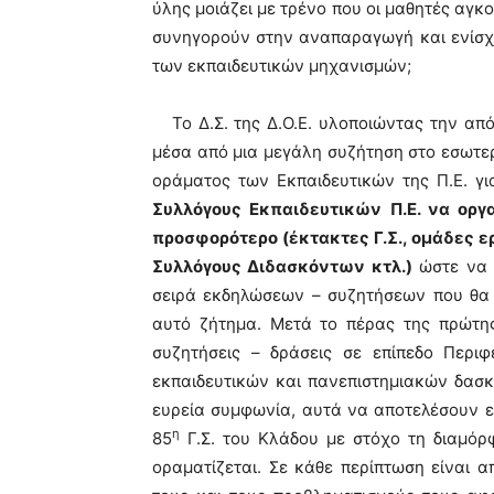
ύλης μοιάζει με τρένο που οι μαθητές αγκ
συνηγορούν στην αναπαραγωγή και ενίσχ
των εκπαιδευτικών μηχανισμών;
Το Δ.Σ. της Δ.Ο.Ε. υλοποιώντας την από
μέσα από μια μεγάλη συζήτηση στο εσωτε
οράματος των Εκπαιδευτικών της Π.Ε. γ
Συλλόγους Εκπαιδευτικών Π.Ε. να ορ
προσφορότερο (έκτακτες Γ.Σ., ομάδες ε
Συλλόγους Διδασκόντων κτλ.)
ώστε να ε
σειρά εκδηλώσεων – συζητήσεων που θα π
αυτό ζήτημα. Μετά το πέρας της πρώτη
συζητήσεις – δράσεις σε επίπεδο Περι
εκπαιδευτικών και πανεπιστημιακών δασκ
ευρεία συμφωνία, αυτά να αποτελέσουν ει
η
85
Γ.Σ. του Κλάδου με στόχο τη διαμόρ
οραματίζεται. Σε κάθε περίπτωση είναι α