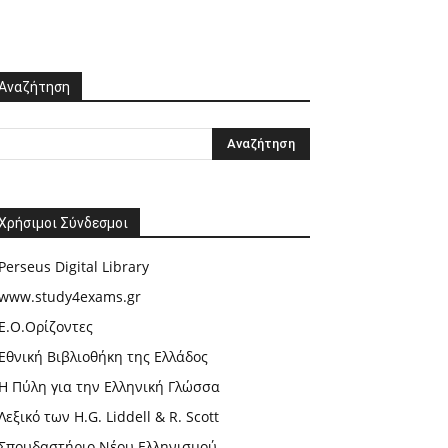
Αναζήτηση
Χρήσιμοι Σύνδεσμοι
Perseus Digital Library
www.study4exams.gr
Ε.Ο.Ορίζοντες
Εθνική Βιβλιοθήκη της Ελλάδος
Η Πύλη για την Ελληνική Γλώσσα
Λεξικό των H.G. Liddell & R. Scott
Σπουδαστήριο Νέου Ελληνισμού