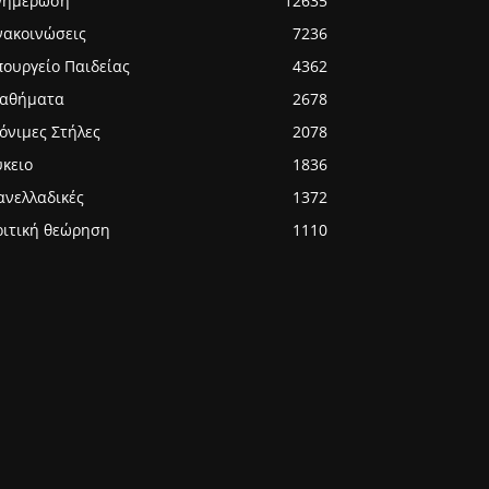
νημέρωση
12635
νακοινώσεις
7236
πουργείο Παιδείας
4362
αθήματα
2678
όνιμες Στήλες
2078
ύκειο
1836
ανελλαδικές
1372
ριτική θεώρηση
1110