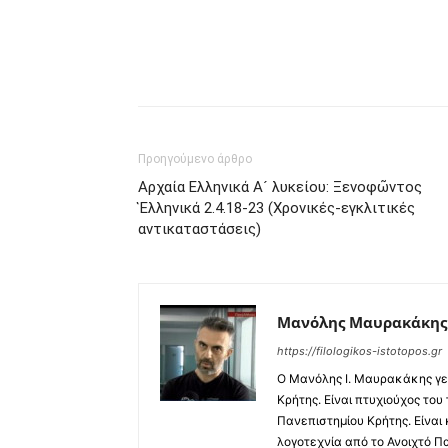
Προηγούμενο άρθρο
Αρχαία Ελληνικά Α´ λυκείου: Ξενοφῶντος
Ἑλληνικά 2.4.18-23 (Χρονικές-εγκλιτικές
αντικαταστάσεις)
Μανόλης Μαυρακάκης
https://filologikos-istotopos.gr
Ο Μανόλης I. Μαυρακάκης γε
Κρήτης. Είναι πτυχιούχος του
Πανεπιστημίου Κρήτης. Είναι
λογοτεχνία από το Ανοιχτό Π