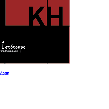
ύξηση