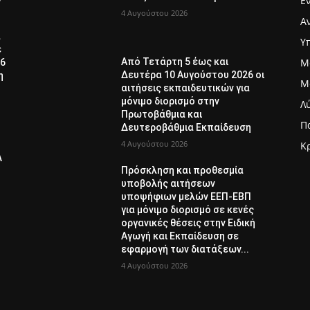
Ε
4 Αυγούστου 2026
Α
α
Υ
ε
Μ
Από Τετάρτη 5 έως και
26
Δευτέρα 10 Αυγούστου 2026 οι
η
Μ
αιτήσεις εκπαιδευτικών για
μόνιμο διορισμό στην
Λ
Πρωτοβάθμια και
Π
Δευτεροβάθμια Εκπαίδευση
4 Αυγούστου 2026
Κ
Λ
Πρόσκληση και προθεσμία
υποβολής αιτήσεων
υποψήφιων μελών ΕΕΠ-ΕΒΠ
για μόνιμο διορισμό σε κενές
οργανικές θέσεις στην Ειδική
Αγωγή και Εκπαίδευση σε
εφαρμογή των διατάξεων...
4 Αυγούστου 2026