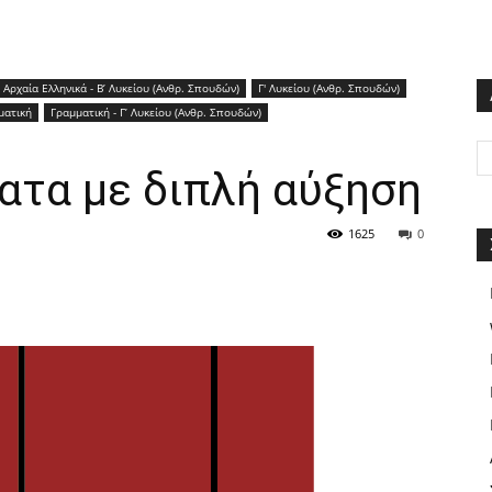
Αρχαία Ελληνικά - Β’ Λυκείου (Ανθρ. Σπουδών)
Γ' Λυκείου (Ανθρ. Σπουδών)
ματική
Γραμματική - Γ’ Λυκείου (Ανθρ. Σπουδών)
ατα με διπλή αύξηση
1625
0