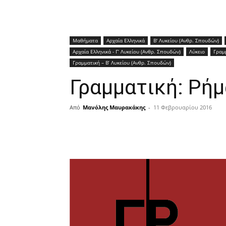
Μαθήματα
Αρχαία Ελληνικά
Β' Λυκείου (Ανθρ. Σπουδών)
Αρχαία Ελληνικά - Γ’ Λυκείου (Ανθρ. Σπουδών)
Λύκειο
Γραμ
Γραμματική – Β’ Λυκείου (Ανθρ. Σπουδών)
Γραμματική: Ρήμ
Από
Μανόλης Μαυρακάκης
-
11 Φεβρουαρίου 2016