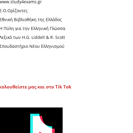
www.study4exams.gr
Ε.Ο.Ορίζοντες
Εθνική Βιβλιοθήκη της Ελλάδος
Η Πύλη για την Ελληνική Γλώσσα
Λεξικό των H.G. Liddell & R. Scott
Σπουδαστήριο Νέου Ελληνισμού
κολουθείστε μας και στο Tik Tok