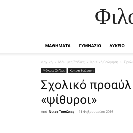
Φιλ
ΜΑΘΗΜΑΤΑ
ΓΥΜΝΑΣΙΟ
ΛΥΚΕΙΟ
Αρχική
Μόνιμες Στήλες
Κριτική θεώρηση
Σχολι
Μόνιμες Στήλες
Κριτική θεώρηση
Σχολικό προαύλ
«ψίθυροι»
Από
Νίκος Τσούλιας
-
11 Φεβρουαρίου 2016