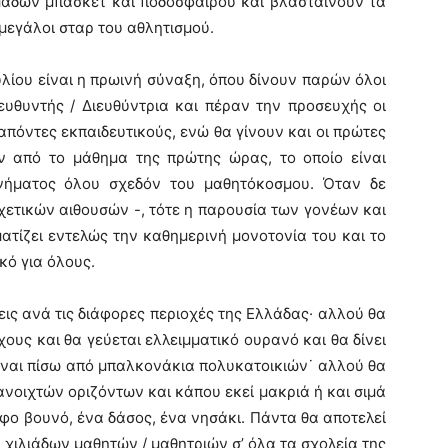
μάδων μπάσκετ και ποδοσφαίρου και βλασταίνουν τα
μεγάλοι σταρ του αθλητισμού.
ου είναι η πρωινή σύναξη, όπου δίνουν παρών όλοι
ιευθυντής / Διευθύντρια και πέραν την προσευχής οι
απόντες εκπαιδευτικούς, ενώ θα γίνουν και οι πρώτες
ν από το μάθημα της πρώτης ώρας, το οποίο είναι
νήματος όλου σχεδόν του μαθητόκοσμου. Όταν δε
σχετικών αιθουσών -, τότε η παρουσία των γονέων και
ίζει εντελώς την καθημερινή μονοτονία του και το
κό για όλους.
ς ανά τις διάφορες περιοχές της Ελλάδας· αλλού θα
ους και θα γεύεται ελλειμματικό ουρανό και θα δίνει
είναι πίσω από μπαλκονάκια πολυκατοικιών˙ αλλού θα
ανοιχτών οριζόντων και κάπου εκεί μακριά ή και σιμά
φο βουνό, ένα δάσος, ένα νησάκι. Πάντα θα αποτελεί
χιλιάδων μαθητών / μαθητριών σ’ όλα τα σχολεία της