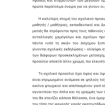
«φάσεις και στιγμιότυπα» των μεγάλων ο
πρώτα παράτολμα όνειρα για να γίνουν οι 
Η καλύτερη στιγμή του σχολικού προαυλί
μαθητές / μαθήτριες, εκπαιδευτικοί και Δ
ματιές θα στρέφονται προς τους πιθανούς 
ανταλλαγές χαμόγελων και σχολίων πρι
πάντα «υπό τη σκιά» του άσχημου ξυπ
γίνονται σχολικές εκδηλώσεις – ελλείψει 
των διάφορων προσκεκλημένων μετασχηματ
προαύλιο αποκτά άλλο χρώμα, πιο ελκυστι
Το σχολικό προαύλιο έχει όψεις και όψει
είναι στριμωγμένο ανάμεσα σε ψηλούς τοίχ
εικόνα φτωχικού και απελπισμένου γιατί 
αγναντεύει την άπλα και τις γραμμές των 
του θα ατενίζει κάποια θάλασσα, ένα όμορ
τον τόπο της φανερής χαράς εκατοντάδων 