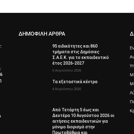
ΔΗΜΟΦΙΛΗ ΑΡΘΡΑ
Δ
ς:
95 ειδικότητες και 860
Ε
τμήματα στις Δημόσιες
Α
Σ.Α.Ε.Κ. για το εκπαιδευτικό
α
έτος 2026-2027
Υ
ε
6 Αυγούστου 2026
Μ
26
η
Τα εξεταστικά κέντρα
Μ
4 Αυγούστου 2026
Λ
Π
Από Τετάρτη 5 έως και
Κ
Δευτέρα 10 Αυγούστου 2026 οι
Λ
αιτήσεις εκπαιδευτικών για
μόνιμο διορισμό στην
Πρωτοβάθμια και