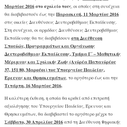
Μαρτίου 2016
στο σχολείο τους
, οι οποίες στη συνέχεια
Παρασκευή, 11 Μαρτίου 2016
θα διαβιβαστούν έως την
στις οικείες Διευθύνσεις Δευτεροβάθμιας Εκπαίδευσης.
Στη συνέχεια, οι αρμόδιες Διευθύνσεις Δευτεροβάθμιας
στη Διεύθυνση
Εκπαίδευσης θα τις διαβιβάσουν
Σπουδών, Προγραμμάτων και Οργάνωσης
Δευτεροβάθμιας Εκπαίδευσης, Τμήμα Γ΄ – Μαθητικής
Μέριμνας και Σχολικής Ζωής (Ανδρέα Παπανδρέου
37, 151 80, Μαρούσι) του Υπουργείου Παιδείας,
Έρευνας και Θρησκευμάτων
, το αργότερο έως και την
Τετάρτη, 16 Μαρτίου 2016
.
H καλύτερη έκθεση, η οποία θα κριθεί από επιτροπή
αξιολόγησης του Υπουργείου Παιδείας, Έρευνας και
Θρησκευμάτων, θα διαβιβαστεί το αργότερο μέχρι το
Σάββατο, 30 Απριλίου
2016
από τη Διεύθυνση Ψηφιακής