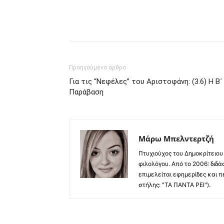
Προηγούμενο άρθρο
Για τις “Νεφέλες” του Αριστοφάνη: (3.6) Η Β᾽
Παράβαση
Μάρω Μπελντερτζή
Πτυχιούχος του Δημοκρίτειου
φιλολόγου. Από το 2006: διδ
επιμελείται εφημερίδες και 
στήλης: "ΤΑ ΠΑΝΤΑ ΡΕΙ").