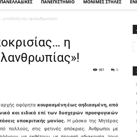
ΠΑΝΕΛΛΑΔΙΚΕΣ
ΠΑΝΕΠΙΣΤΗΜΙΟ
ΜΟΝΙΜΕΣ ΣΤΗΛΕΣ
ΕΝ
… η επίδειξη της «φιλανθρωπίας»!
ποκρισίας… η
ιλανθρωπίας»!
981
0
’ αρχής αφόρητα
κουρασμένη έως αηδιασμένη, από
ενικά και ειδικά επί των δυσχερών προσφυγικών
τάσεις υποκριτικής μανίας.
Η μάσκα της Μητέρας
πό πολλούς, στις φετινές απόκριες.
Άνθρωποι με
πιλέγουν να εκθέτουν, με περισσή αδιακρισία, τους