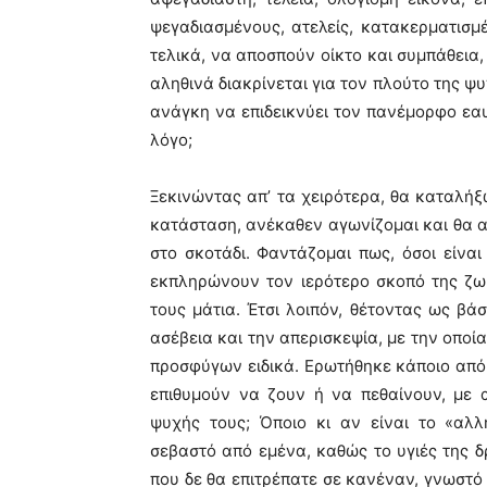
ψεγαδιασμένους, ατελείς, κατακερματισμ
τελικά, να αποσπούν οίκτο και συμπάθεια,
αληθινά διακρίνεται για τον πλούτο της ψυ
ανάγκη να επιδεικνύει τον πανέμορφο εαυ
λόγο;
Ξεκινώντας απ’ τα χειρότερα, θα καταλή
κατάσταση, ανέκαθεν αγωνίζομαι και θα α
στο σκοτάδι. Φαντάζομαι πως, όσοι είναι 
εκπληρώνουν τον ιερότερο σκοπό της ζωή
τους μάτια. Έτσι λοιπόν, θέτοντας ως βά
ασέβεια και την απερισκεψία, με την οποία
προσφύγων ειδικά. Ερωτήθηκε κάποιο από α
επιθυμούν να ζουν ή να πεθαίνουν, με 
ψυχής τους; Όποιο κι αν είναι το «αλλ
σεβαστό από εμένα, καθώς το υγιές της δρ
που δε θα επιτρέπατε σε κανέναν, γνωστό 