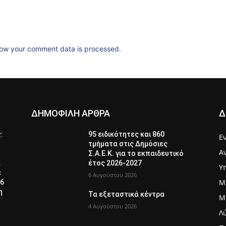
ow your comment data is processed.
ΔΗΜΟΦΙΛΗ ΑΡΘΡΑ
Δ
ς:
95 ειδικότητες και 860
Ε
τμήματα στις Δημόσιες
Α
Σ.Α.Ε.Κ. για το εκπαιδευτικό
α
έτος 2026-2027
Υ
ε
6 Αυγούστου 2026
Μ
26
η
Τα εξεταστικά κέντρα
Μ
4 Αυγούστου 2026
Λ