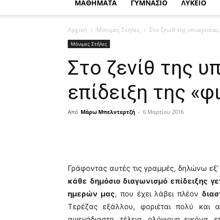
ΜΑΘΗΜΑΤΑ
ΓΥΜΝΑΣΙΟ
ΛΥΚΕΙΟ
Αρχική
Μόνιμες Στήλες
Στο ζενίθ της υποκρισίας
Μόνιμες Στήλες
Στο ζενίθ της υ
επίδειξη της «φ
Από
Μάρω Μπελντερτζή
-
6 Μαρτίου 2016
Γράφοντας αυτές τις γραμμές, δηλώνω εξ
κάθε δημόσιο διαγωνισμό επίδειξης γ
ημερών μας
, που έχει λάβει πλέον
διασ
Τερέζας εξάλλου, φοριέται πολύ και α
αψεγάδιαστη, τέλεια, ολόγιομη εικόνα, ε