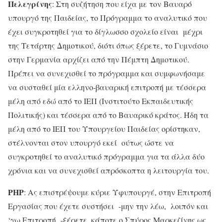
Πελεγρίνης
: Στη συζήτηση που είχα με τον Βαυαρό
υπουργό της Παιδείας, το Πρόγραμμα το αναλυτικό που
έχει συγκροτηθεί για το δίγλωσσο σχολείο είναι μέχρι
της Τετάρτης Δημοτικού, διότι όπως ξέρετε, το Γυμνάσιο
στην Γερμανία αρχίζει από την Πέμπτη Δημοτικού.
Πρέπει να συνεχισθεί το πρόγραμμα και συμφωνήσαμε
να συσταθεί μία ελληνο-βαυαρική επιτροπή με τέσσερα
μέλη από εδώ από το ΙΕΠ (Ινστιτούτο Εκπαιδευτικής
Πολιτικής) και τέσσερα από το Βαυαρικό κράτος. Ήδη τα
μέλη από το ΙΕΠ του Υπουργείου Παιδείας ορίστηκαν,
στέλνονται στον υπουργό εκεί ούτως ώστε να
συγκροτηθεί το αναλυτικό πρόγραμμα για τα άλλα δύο
χρόνια και να συνεχισθεί απρόσκοπτα η λειτουργία του.
ΡΗΡ
: Ας επιστρέψουμε κύριε Υφυπουργέ, στην Επιτροπή
Εργασίας που έχετε συστήσει -μην την λέω, λοιπόν και
‘γω Επιτροπή -ξέρετε, κάποτε ο Σπύρος Μαρκεζίνης ως