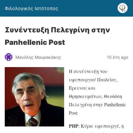
Φιλολογικός Ιστότοπος
Συ­νέ­ντευξη Πε­λε­γρίνη στην
Panhellenic Post
Μανόλης Μαυρακάκης
10 έτη ago
Η συνέντευξη του
υφυπουργού Παιδείας,
Έρευνας και
Θρησκευμάτων, Θεοδόση
Πελεγρίνη στην Panhellenic
Post:
ΡΗΡ
: Κύριε υφυπουργέ, η