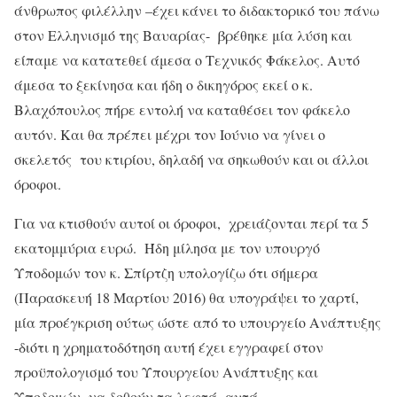
άνθρωπος φιλέλλην –έχει κάνει το διδακτορικό του πάνω
στον Ελληνισμό της Βαυαρίας- βρέθηκε μία λύση και
είπαμε να κατατεθεί άμεσα ο Τεχνικός Φάκελος. Αυτό
άμεσα το ξεκίνησα και ήδη ο δικηγόρος εκεί ο κ.
Βλαχόπουλος πήρε εντολή να καταθέσει τον φάκελο
αυτόν. Και θα πρέπει μέχρι τον Ιούνιο να γίνει ο
σκελετός του κτιρίου, δηλαδή να σηκωθούν και οι άλλοι
όροφοι.
Για να κτισθούν αυτοί οι όροφοι, χρειάζονται περί τα 5
εκατομμύρια ευρώ. Ήδη μίλησα με τον υπουργό
Υποδομών τον κ. Σπίρτζη υπολογίζω ότι σήμερα
(Παρασκευή 18 Μαρτίου 2016) θα υπογράψει το χαρτί,
μία προέγκριση ούτως ώστε από το υπουργείο Ανάπτυξης
-διότι η χρηματοδότηση αυτή έχει εγγραφεί στον
προϋπολογισμό του Υπουργείου Ανάπτυξης και
Υποδομών- να δοθούν τα λεφτά αυτά.