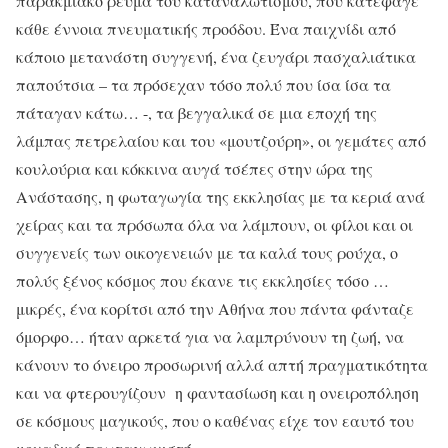
παρακμιακό ρεύμα του καταναλωτισμού, που κατέφαγε
κάθε έννοια πνευματικής προόδου. Ένα παιχνίδι από
κάποιο μετανάστη συγγενή, ένα ζευγάρι πασχαλιάτικα
παπούτσια – τα πρόσεχαν τόσο πολύ που ίσα ίσα τα
πάταγαν κάτω… -, τα βεγγαλικά σε μια εποχή της
λάμπας πετρελαίου και του «μουτζούρη», οι γεμάτες από
κουλούρια και κόκκινα αυγά τσέπες στην ώρα της
Ανάστασης, η φωταγωγία της εκκλησίας με τα κεριά ανά
χείρας και τα πρόσωπα όλα να λάμπουν, οι φίλοι και οι
συγγενείς των οικογενειών με τα καλά τους ρούχα, ο
πολύς ξένος κόσμος που έκανε τις εκκλησίες τόσο …
μικρές, ένα κορίτσι από την Αθήνα που πάντα φάνταζε
όμορφο… ήταν αρκετά για να λαμπρύνουν τη ζωή, να
κάνουν το όνειρο προσωρινή αλλά απτή πραγματικότητα
και να φτερουγίζουν η φαντασίωση και η ονειροπόληση
σε κόσμους μαγικούς, που ο καθένας είχε τον εαυτό του