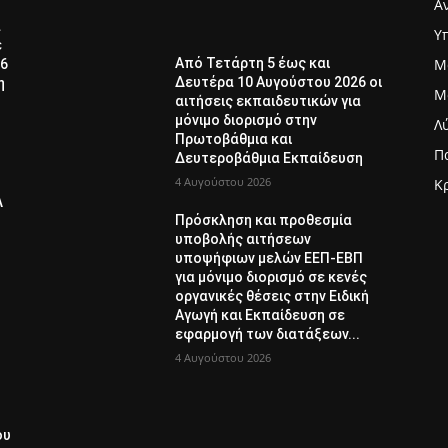
Α
α
Υ
ε
Μ
Από Τετάρτη 5 έως και
26
Δευτέρα 10 Αυγούστου 2026 οι
η
Μ
αιτήσεις εκπαιδευτικών για
μόνιμο διορισμό στην
Λ
Πρωτοβάθμια και
Π
Δευτεροβάθμια Εκπαίδευση
4 Αυγούστου 2026
Κ
Λ
Πρόσκληση και προθεσμία
υποβολής αιτήσεων
υποψήφιων μελών ΕΕΠ-ΕΒΠ
για μόνιμο διορισμό σε κενές
οργανικές θέσεις στην Ειδική
Αγωγή και Εκπαίδευση σε
εφαρμογή των διατάξεων...
4 Αυγούστου 2026
ου