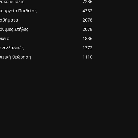
νακοινώσεις
7236
πουργείο Παιδείας
4362
αθήματα
2678
όνιμες Στήλες
2078
ύκειο
1836
ανελλαδικές
1372
ριτική θεώρηση
1110