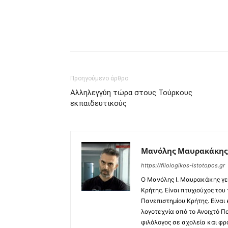
Προηγούμενο άρθρο
Αλληλεγγύη τώρα στους Τούρκους
εκπαιδευτικούς
Μανόλης Μαυρακάκης
https://filologikos-istotopos.gr
Ο Μανόλης I. Μαυρακάκης γε
Κρήτης. Είναι πτυχιούχος του
Πανεπιστημίου Κρήτης. Είναι
λογοτεχνία από το Ανοιχτό Π
φιλόλογος σε σχολεία και φρ