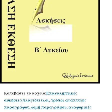
Κατεβάστε το αρχείο:
Επαναληπτικές
ασκήσεις(πλαγιότιτλοι, τρόποι ανάπτυξης
παραγράφου, δομή παραγράφου, αναφορικές