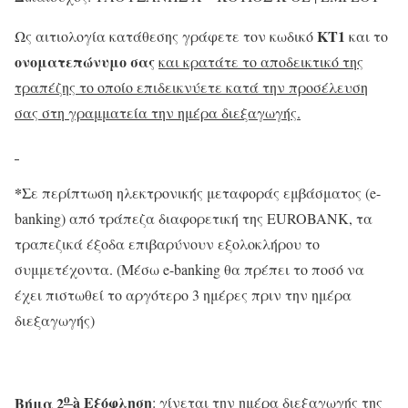
ΚΤ1
Ως αιτιολογία κατάθεσης γράφετε τον κωδικό
και το
ονοματεπώνυμο σας
και κρατάτε το αποδεικτικό της
τραπέζης το οποίο επιδεικνύετε κατά την προσέλευση
σας στη γραμματεία την ημέρα διεξαγωγής.
*
Σε περίπτωση ηλεκτρονικής μεταφοράς εμβάσματος (e-
banking) από τράπεζα διαφορετική της EUROBANK, τα
τραπεζικά έξοδα επιβαρύνουν εξολοκλήρου το
συμμετέχοντα. (Mέσω e-banking θα πρέπει το ποσό να
έχει πιστωθεί το αργότερο 3 ημέρες πριν την ημέρα
διεξαγωγής)
ο
Βήμα 2
à
Εξόφληση
: γίνεται την ημέρα διεξαγωγής της