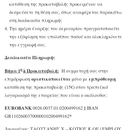
κατάθεση της προκαταβολής προκειμένου να
δεσμεύσετε τη θέση σας, όπως αναφέρεται παρακάτω
στη διαδικασία πληρωμής
Την ημέρα έναρξης του σεμιναρίου πραγματοποιείτε
την εξόφληση του υπολοίπου ποσού και ολοκληρώνετε
την εγγραφή σας.
Διαδικασία Πληρωμής
ο
Βήμα 1
à
Προκαταβολή:
Η συμμετοχή σας στην
οριστικοποιείται
εμπρόθεσμη
επιμόρφωση
μόνο με
κατάθεση της προκαταβολής (15€) στον τραπεζικό
λογαριασμό της εταιρείας που είναι ο ακόλουθος:
EUROBANK
0026.0037.01.0200499162 || IΒΑΝ
*
GR1102600370000010200499162
Δικαιούχος: ΤΑΟΥΣΑΝΗΣ Χ – ΚΟΤΙΟΣ Κ ΟΕ | EMPLOY